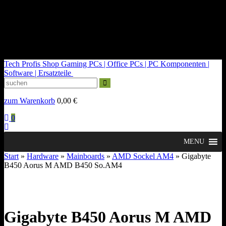
kontakt@tech-profis.de | Mo-Fr 09-18 Uhr
Kostenloser Versand ab 150€
14 Tage Widerrufsrecht
Tech Profis Shop
Gaming PCs | Office PCs | PC Komponenten |
Software | Ersatzteile
zum Warenkorb
0,00
€
0
MENU
Start
»
Hardware
»
Mainboards
»
AMD Sockel AM4
» Gigabyte
B450 Aorus M AMD B450 So.AM4
Gigabyte B450 Aorus M AMD