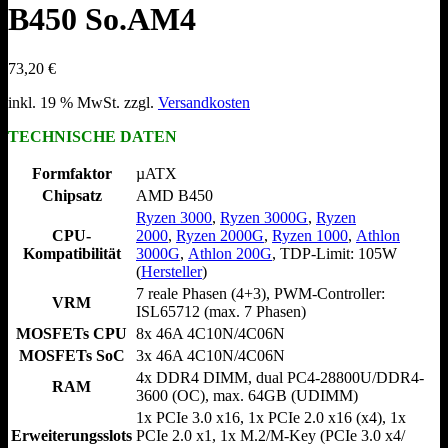
B450 So.AM4
73,20
€
inkl. 19 % MwSt.
zzgl.
Versandkosten
TECHNISCHE DATEN
Formfaktor
µATX
Chipsatz
AMD B450
Ryzen 3000
,
Ryzen 3000G
,
Ryzen
CPU-
2000
,
Ryzen 2000G
,
Ryzen 1000
,
Athlon
Kompatibilität
3000G
,
Athlon 200G
, TDP-Limit: 105W
(
Hersteller
)
7 reale Phasen (4+3), PWM-Controller:
VRM
ISL65712 (max. 7 Phasen)
MOSFETs CPU
8x 46A 4C10N/​4C06N
MOSFETs SoC
3x 46A 4C10N/​4C06N
4x DDR4 DIMM, dual PC4-28800U/​DDR4-
RAM
3600 (OC), max. 64GB (UDIMM)
1x PCIe 3.0 x16, 1x PCIe 2.0 x16 (x4), 1x
Erweiterungsslots
PCIe 2.0 x1, 1x M.2/​M-Key (PCIe 3.0 x4/​