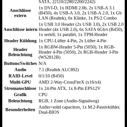
SATA, 22110/​2280/​2260/​2242)
1x DVI-D, 1x HDMI 2.0b, 2x USB-A 3.1
Anschlüsse
(B450), 4x USB-A 3.0, 2x USB-A 2.0, 1x Gb
extern
LAN (Realtek), 6x Klinke, 1x PS/​2 Combo
1x USB 3.0 Header (2x USB 3.0), 2x USB 2.0
Anschlüsse intern
Header (4x USB 2.0), 6x SATA 6Gb/s (B450),
1x seriell, 1x parallel, 1x TPM-Header
Header Kühlung
1x CPU-Lüfter 4-Pin, 2x Lüfter 4-Pin
1x RGBW-Header 5-Pin (5050), 1x RGB-
Header
Header 4-Pin (5050), 2x RGB-Header 3-Pin
Beleuchtung
(WS2812B)
Buttons/Switches
N/​A
Audio
7.1 (Realtek ALC892)
RAID-Level
0/​1/​10 (B450)
Multi-GPU
AMD 2-Way-CrossFireX (x16/​x4)
Stromanschlüsse
1x 24-Pin ATX, 1x 8-Pin EPS12V
Grafik
CPU
Beleuchtung
RGB, 1 Zone (Audio-Signalweg)
Audio+solid capacitors, 1x M.2-Passivkühler,
Besonderheiten
Dual-BIOS