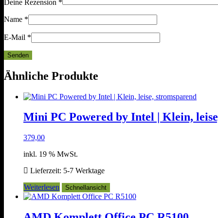
Deine Rezension
*
Name
*
E-Mail
*
Ähnliche Produkte
Mini PC Powered by Intel | Klein, leis
379,00
inkl. 19 % MwSt.
Lieferzeit:
5-7 Werktage
Weiterlesen
Schnellansicht
AMD Komplett Office PC R5100