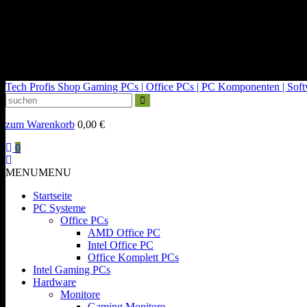
kontakt@tech-profis.de | Mo-Fr 09-18 Uhr
Kostenloser Versand ab 150€
14 Tage Widerrufsrecht
Tech Profis Shop
Gaming PCs | Office PCs | PC Komponenten | Softwa
zum Warenkorb
0,00
€
0
MENU
MENU
Startseite
PC Systeme
Office PCs
AMD Office PC
Intel Office PC
Office Komplett PCs
Intel Gaming PCs
Hardware
Monitore
Gaming Monitore