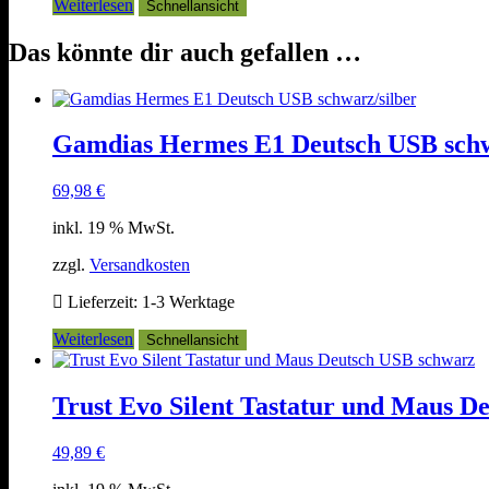
Weiterlesen
Schnellansicht
Das könnte dir auch gefallen …
Gamdias Hermes E1 Deutsch USB schw
69,98
€
inkl. 19 % MwSt.
zzgl.
Versandkosten
Lieferzeit:
1-3 Werktage
Weiterlesen
Schnellansicht
Trust Evo Silent Tastatur und Maus D
49,89
€