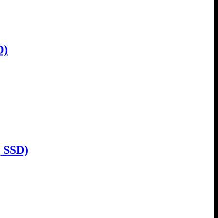
D)
 SSD)