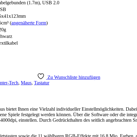
abelgebunden (1.7m), USB 2.0
SB
5x41x123mm
6cm³ (
angenäherte Form
)
20g
chwarz
extilkabel
Zu Wunschliste hinzufügen
Inter-Tech
,
Maus
,
Tastatur
etet Ihnen eine Vielzahl individueller Einstellmöglichkeiten. Dabei 
e Spiele festgelegt werden können. Über die Software oder die integrie
0dpi, einstellen. Durch Gedrückthalten des seitlich angebrachten Snip
ärtstasten sowie die 11 wählbaren RGB-Effekte mit 16,8 Mio. Farben, 