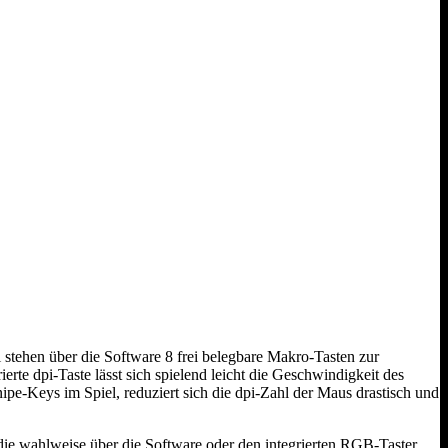
stehen über die Software 8 frei belegbare Makro-Tasten zur
rte dpi-Taste lässt sich spielend leicht die Geschwindigkeit des
e-Keys im Spiel, reduziert sich die dpi-Zahl der Maus drastisch und
die wahlweise über die Software oder den integrierten RGB-Taster