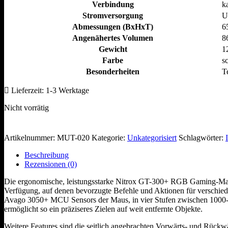
Verbindung
k
Stromversorgung
U
Abmessungen (BxHxT)
6
Angenähertes Volumen
8
Gewicht
1
Farbe
s
Besonderheiten
T
Lieferzeit:
1-3 Werktage
Nicht vorrätig
Artikelnummer:
MUT-020
Kategorie:
Unkategorisiert
Schlagwörter:
Beschreibung
Rezensionen (0)
Die ergonomische, leistungsstarke Nitrox GT-300+ RGB Gaming-Maus bi
Verfügung, auf denen bevorzugte Befehle und Aktionen für verschieden
Avago 3050+ MCU Sensors der Maus, in vier Stufen zwischen 1000-400
ermöglicht so ein präziseres Zielen auf weit entfernte Objekte.
Weitere Features sind die seitlich angebrachten Vorwärts- und Rückw