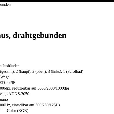
bunden
us, drahtgebunden
echtshänder
(gesamt), 2 (haupt), 2 (oben), 3 (links), 1 (Scrollrad)
-Wege
ED-rot/​IR
000dpi, reduzierbar auf 3000/​2000/​1000dpi
vago ADNS-3050
uano
000Hz, einstellbar auf 500/​250/​125Hz
ulti-Color (RGB)