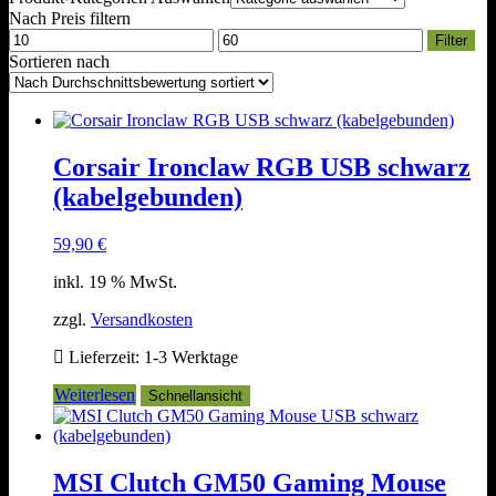
Nach Preis filtern
Min.
Max.
Filter
Preis
Preis
Sortieren nach
Corsair Ironclaw RGB USB schwarz
(kabelgebunden)
59,90
€
inkl. 19 % MwSt.
zzgl.
Versandkosten
Lieferzeit:
1-3 Werktage
Weiterlesen
Schnellansicht
MSI Clutch GM50 Gaming Mouse