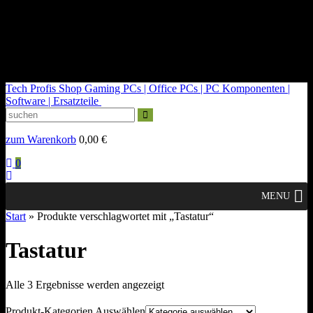
kontakt@tech-profis.de | Mo-Fr 09-18 Uhr
Kostenloser Versand ab 150€
14 Tage Widerrufsrecht
Tech Profis Shop
Gaming PCs | Office PCs | PC Komponenten |
Software | Ersatzteile
zum Warenkorb
0,00
€
0
MENU
Start
» Produkte verschlagwortet mit „Tastatur“
Tastatur
Nach
Alle 3 Ergebnisse werden angezeigt
Durchschnittsbewertung
sortiert
Produkt-Kategorien Auswählen