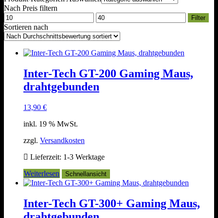
Nach Preis filtern
Min.
Max.
Filter
Preis
Preis
Sortieren nach
Inter-Tech GT-200 Gaming Maus,
drahtgebunden
13,90
€
inkl. 19 % MwSt.
zzgl.
Versandkosten
Lieferzeit:
1-3 Werktage
Weiterlesen
Schnellansicht
Inter-Tech GT-300+ Gaming Maus,
drahtgebunden