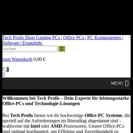
kontakt@tech-profis.de | Mo-Fr 09-18 Uhr
Kostenloser Versand ab 150€
14 Tage Widerrufsrecht
Tech Profis Shop
Gaming PCs | Office PCs | PC Komponenten |
Software | Ersatzteile
zum Warenkorb
0,00
€
0
MENU
Willkommen bei Tech Profis – Dein Experte für leistungsstarke
Office-PCs und Technologie-Lösungen
Bei
Tech Profis
bieten wir dir hochwertige
Office-PC Systeme
, die
speziell auf die Anforderungen im Büroalltag abgestimmt sind –
wahlweise mit
Intel
oder
AMD
-Prozessoren. Unsere Office-PCs
sind optimal konfiguriert, um Effizienz und Zuverlässigkeit zu