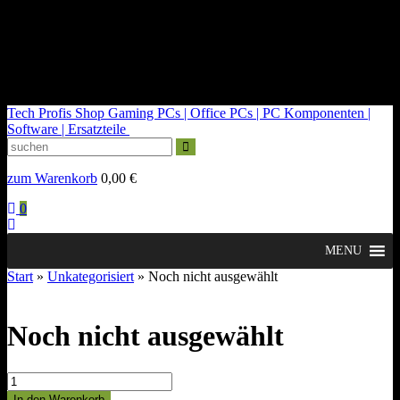
kontakt@tech-profis.de | Mo-Fr 09-18 Uhr
Kostenloser Versand ab 150€
14 Tage Widerrufsrecht
Tech Profis Shop
Gaming PCs | Office PCs | PC Komponenten |
Software | Ersatzteile
zum Warenkorb
0,00
€
0
MENU
Start
»
Unkategorisiert
» Noch nicht ausgewählt
Noch nicht ausgewählt
Noch
nicht
In den Warenkorb