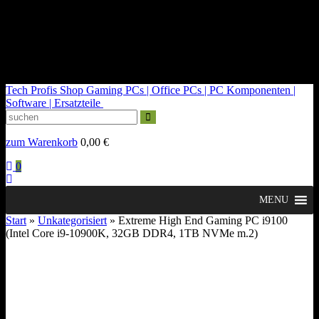
kontakt@tech-profis.de | Mo-Fr 09-18 Uhr
Kostenloser Versand ab 150€
14 Tage Widerrufsrecht
Tech Profis Shop
Gaming PCs | Office PCs | PC Komponenten |
Software | Ersatzteile
zum Warenkorb
0,00
€
0
MENU
Start
»
Unkategorisiert
» Extreme High End Gaming PC i9100
(Intel Core i9-10900K, 32GB DDR4, 1TB NVMe m.2)