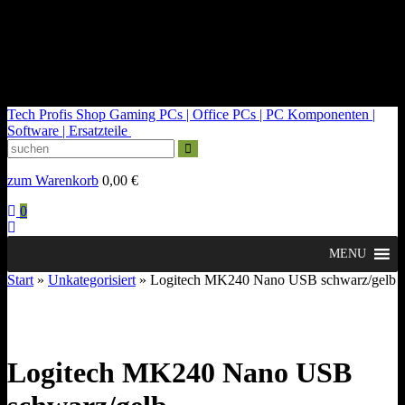
kontakt@tech-profis.de | Mo-Fr 09-18 Uhr
Kostenloser Versand ab 150€
14 Tage Widerrufsrecht
Tech Profis Shop
Gaming PCs | Office PCs | PC Komponenten |
Software | Ersatzteile
zum Warenkorb
0,00
€
0
MENU
Start
»
Unkategorisiert
» Logitech MK240 Nano USB schwarz/gelb
Logitech MK240 Nano USB