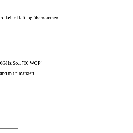
 wird keine Haftung übernommen.
 3.40GHz So.1700 WOF“
sind mit
*
markiert