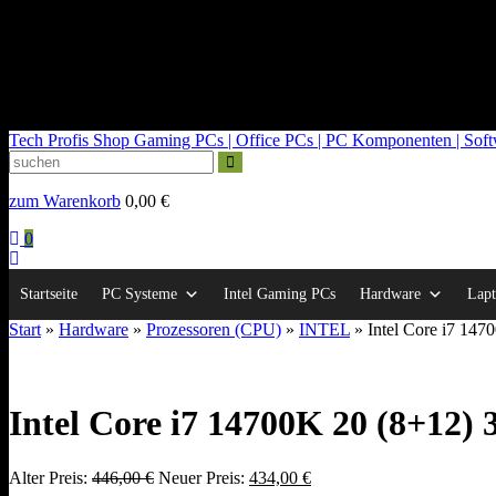
kontakt@tech-profis.de | Mo-Fr 09-18 Uhr
Kostenloser Versand ab 150€
14 Tage Widerrufsrecht
Tech Profis Shop
Gaming PCs | Office PCs | PC Komponenten | Softwa
zum Warenkorb
0,00
€
0
Startseite
PC Systeme
Intel Gaming PCs
Hardware
Lapt
Start
»
Hardware
»
Prozessoren (CPU)
»
INTEL
» Intel Core i7 14
Intel Core i7 14700K 20 (8+12
Ursprünglicher
Aktueller
Alter Preis:
446,00
€
Neuer Preis:
434,00
€