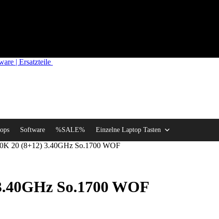
re | Ersatzteile
ops
Software
%SALE%
Einzelne Laptop Tasten
700K 20 (8+12) 3.40GHz So.1700 WOF
) 3.40GHz So.1700 WOF