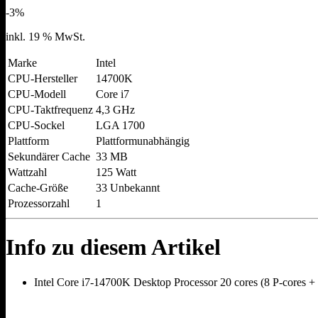
Preis
Preis
-3%
war:
ist:
446,00 €
434,00 €.
inkl. 19 % MwSt.
Marke
Intel
CPU-Hersteller
14700K
CPU-Modell
Core i7
CPU-Taktfrequenz
4,3 GHz
CPU-Sockel
LGA 1700
Plattform
Plattformunabhängig
Sekundärer Cache
33 MB
Wattzahl
125 Watt
Cache-Größe
33 Unbekannt
Prozessorzahl
1
Info zu diesem Artikel
Intel Core i7-14700K Desktop Processor 20 cores (8 P-cores +