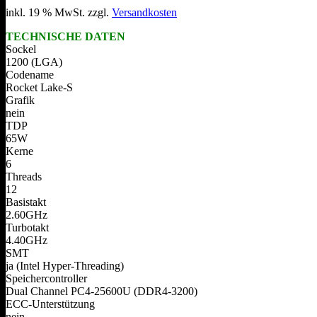
inkl. 19 % MwSt.
zzgl.
Versandkosten
TECHNISCHE DATEN
Sockel
1200 (LGA)
Codename
Rocket Lake-S
Grafik
nein
TDP
65W
Kerne
6
Threads
12
Basistakt
2.60GHz
Turbotakt
4.40GHz
SMT
ja (Intel Hyper-Threading)
Speichercontroller
Dual Channel PC4-25600U (DDR4-3200)
ECC-Unterstützung
nein