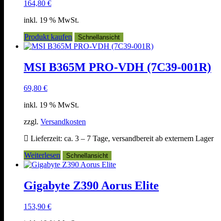
164,80
€
inkl. 19 % MwSt.
Produkt kaufen
Schnellansicht
MSI B365M PRO-VDH (7C39-001R)
69,80
€
inkl. 19 % MwSt.
zzgl.
Versandkosten
Lieferzeit:
ca. 3 – 7 Tage, versandbereit ab externem Lager
Weiterlesen
Schnellansicht
Gigabyte Z390 Aorus Elite
153,90
€