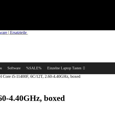
re | Ersatzteile
ps
Software
%SALE%
Einzelne Laptop Tasten
el Core i5-11400F, 6C/12T, 2.60-4.40GHz, boxed
.60-4.40GHz, boxed