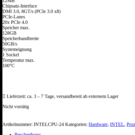
12MB
Chipsatz-Interface
DMI 3.0, 8GT/s (PCIe 3.0 x8)
PCIe-Lanes
20x PCIe 4.0
Speicher max.
128GB
Speicherbandbreite
50GB/​s
Systemeignung
1 Sockel
Temperatur max.
100°C
Lieferzeit:
ca. 3 – 7 Tage, versandbereit ab externem Lager
Nicht vorrätig
Artikelnummer:
INTELCPU-24
Kategorien:
Hardware
,
INTEL
,
Pro
Beschreibung