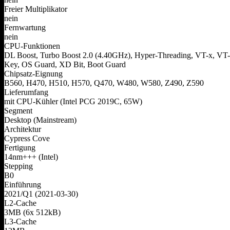
Freier Multiplikator
nein
Fernwartung
nein
CPU-Funktionen
DL Boost, Turbo Boost 2.0 (4.40GHz), Hyper-Threading, VT-x, VT-
Key, OS Guard, XD Bit, Boot Guard
Chipsatz-Eignung
B560, H470, H510, H570, Q470, W480, W580, Z490, Z590
Lieferumfang
mit CPU-Kühler (Intel PCG 2019C, 65W)
Segment
Desktop (Mainstream)
Architektur
Cypress Cove
Fertigung
14nm+++ (Intel)
Stepping
B0
Einführung
2021/​Q1 (2021-03-30)
L2-Cache
3MB (6x 512kB)
L3-Cache