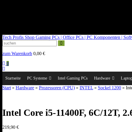
kontakt@tech-profis.de | Mo-Fr 09-18 Uhr
Kostenloser Versand ab 150€
14 Tage Widerrufsrecht
Tech Profis Shop
Gaming PCs | Office PCs | PC Komponenten | Softwa
zum Warenkorb
0,00
€
0
Startseite
PC Systeme
Intel Gaming PCs
Hardware
Lapto
Start
»
Hardware
»
Prozessoren (CPU)
»
INTEL
»
Sockel 1200
» Int
Intel Core i5-11400F, 6C/12T, 2
219,90
€