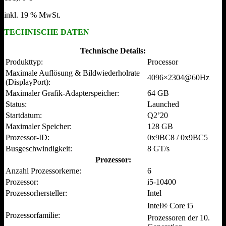
inkl. 19 % MwSt.
TECHNISCHE DATEN
Technische Details:
Produkttyp:
Processor
Maximale Auflösung & Bildwiederholrate
4096×2304@60Hz
(DisplayPort):
Maximaler Grafik-Adapterspeicher:
64 GB
Status:
Launched
Startdatum:
Q2’20
Maximaler Speicher:
128 GB
Prozessor-ID:
0x9BC8 / 0x9BC5
Busgeschwindigkeit:
8 GT/s
Prozessor:
Anzahl Prozessorkerne:
6
Prozessor:
i5-10400
Prozessorhersteller:
Intel
Intel® Core i5
Prozessorfamilie:
Prozessoren der 10.