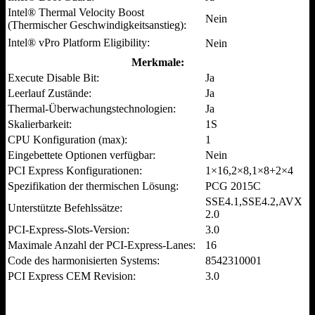
Intel® Thermal Velocity Boost
Nein
(Thermischer Geschwindigkeitsanstieg):
Intel® vPro Platform Eligibility:
Nein
Merkmale:
Execute Disable Bit:
Ja
Leerlauf Zustände:
Ja
Thermal-Überwachungstechnologien:
Ja
Skalierbarkeit:
1S
CPU Konfiguration (max):
1
Eingebettete Optionen verfügbar:
Nein
PCI Express Konfigurationen:
1×16,2×8,1×8+2×4
Spezifikation der thermischen Lösung:
PCG 2015C
SSE4.1,SSE4.2,AVX
Unterstützte Befehlssätze:
2.0
PCI-Express-Slots-Version:
3.0
Maximale Anzahl der PCI-Express-Lanes:
16
Code des harmonisierten Systems:
8542310001
PCI Express CEM Revision:
3.0