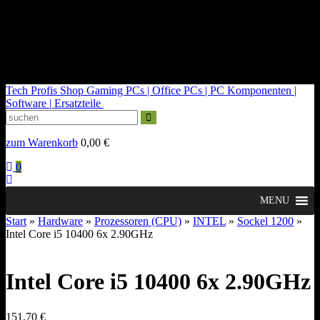
kontakt@tech-profis.de | Mo-Fr 09-18 Uhr
Kostenloser Versand ab 150€
14 Tage Widerrufsrecht
Tech Profis Shop
Gaming PCs | Office PCs | PC Komponenten |
Software | Ersatzteile
zum Warenkorb
0,00
€
0
MENU
Start
»
Hardware
»
Prozessoren (CPU)
»
INTEL
»
Sockel 1200
»
Intel Core i5 10400 6x 2.90GHz
Intel Core i5 10400 6x 2.90GHz
151,70
€