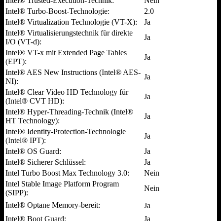
Intel® Trusted-Execution-Technik:
Nein
Intel® Turbo-Boost-Technologie:
2.0
Intel® Virtualization Technologie (VT-X):
Ja
Intel® Virtualisierungstechnik für direkte
Ja
I/O (VT-d):
Intel® VT-x mit Extended Page Tables
Ja
(EPT):
Intel® AES New Instructions (Intel® AES-
Ja
NI):
Intel® Clear Video HD Technology für
Ja
(Intel® CVT HD):
Intel® Hyper-Threading-Technik (Intel®
Ja
HT Technology):
Intel® Identity-Protection-Technologie
Ja
(Intel® IPT):
Intel® OS Guard:
Ja
Intel® Sicherer Schlüssel:
Ja
Intel Turbo Boost Max Technology 3.0:
Nein
Intel Stable Image Platform Program
Nein
(SIPP):
Intel® Optane Memory-bereit:
Ja
Intel® Boot Guard:
Ja