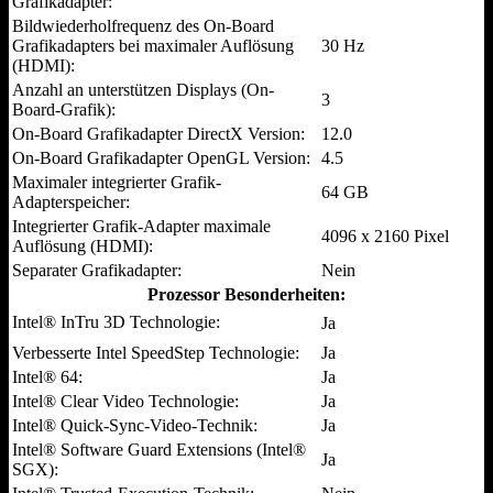
Grafikadapter:
Bildwiederholfrequenz des On-Board
Grafikadapters bei maximaler Auflösung
30 Hz
(HDMI):
Anzahl an unterstützen Displays (On-
3
Board-Grafik):
On-Board Grafikadapter DirectX Version:
12.0
On-Board Grafikadapter OpenGL Version:
4.5
Maximaler integrierter Grafik-
64 GB
Adapterspeicher:
Integrierter Grafik-Adapter maximale
4096 x 2160 Pixel
Auflösung (HDMI):
Separater Grafikadapter:
Nein
Prozessor Besonderheiten:
Intel® InTru 3D Technologie:
Ja
Verbesserte Intel SpeedStep Technologie:
Ja
Intel® 64:
Ja
Intel® Clear Video Technologie:
Ja
Intel® Quick-Sync-Video-Technik:
Ja
Intel® Software Guard Extensions (Intel®
Ja
SGX):