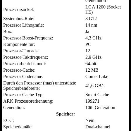
Generation
LGA 1200 (Socket
Prozessorsockel:
H5)
Systembus-Rate:
8 GT/s
Prozessor Lithografie:
14 nm
Box:
Ja
Prozessor Boost-Frequenz:
4,3 GHz
Komponente für:
PC
Prozessor-Threads:
12
Prozessor-Taktfrequenz:
2,9 GHz
Prozessorbetriebsmodi:
64-bit
Prozessor-Cache:
12 MB
Prozessor Codename:
Comet Lake
Durch den Prozessor (max) unterstützte
41,6 GB/s
Speicherbandbreite:
Prozessor Cache Typ:
Smart Cache
ARK Prozessorerkennung:
199271
Generation:
10th Generation
Speicher:
ECC:
Nein
Speicherkanäle:
Dual-channel