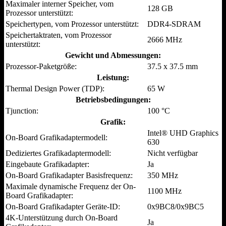
Maximaler interner Speicher, vom
128 GB
Prozessor unterstützt:
Speichertypen, vom Prozessor unterstützt:
DDR4-SDRAM
Speichertaktraten, vom Prozessor
2666 MHz
unterstützt:
Gewicht und Abmessungen:
Prozessor-Paketgröße:
37.5 x 37.5 mm
Leistung:
Thermal Design Power (TDP):
65 W
Betriebsbedingungen:
Tjunction:
100 °C
Grafik:
Intel® UHD Graphics
On-Board Grafikadaptermodell:
630
Dediziertes Grafikadaptermodell:
Nicht verfügbar
Eingebaute Grafikadapter:
Ja
On-Board Grafikadapter Basisfrequenz:
350 MHz
Maximale dynamische Frequenz der On-
1100 MHz
Board Grafikadapter:
On-Board Grafikadapter Geräte-ID:
0x9BC8/0x9BC5
4K-Unterstützung durch On-Board
Ja