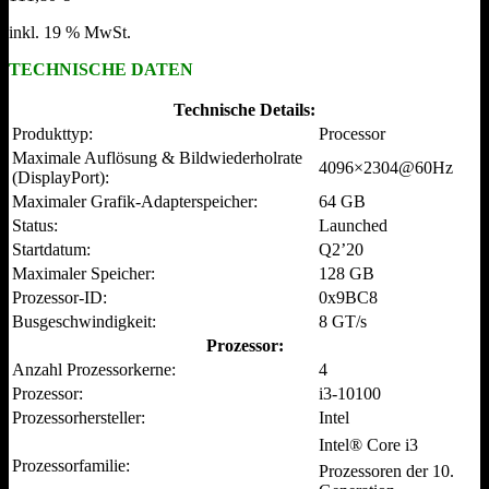
inkl. 19 % MwSt.
TECHNISCHE DATEN
Technische Details:
Produkttyp:
Processor
Maximale Auflösung & Bildwiederholrate
4096×2304@60Hz
(DisplayPort):
Maximaler Grafik-Adapterspeicher:
64 GB
Status:
Launched
Startdatum:
Q2’20
Maximaler Speicher:
128 GB
Prozessor-ID:
0x9BC8
Busgeschwindigkeit:
8 GT/s
Prozessor:
Anzahl Prozessorkerne:
4
Prozessor:
i3-10100
Prozessorhersteller:
Intel
Intel® Core i3
Prozessorfamilie:
Prozessoren der 10.