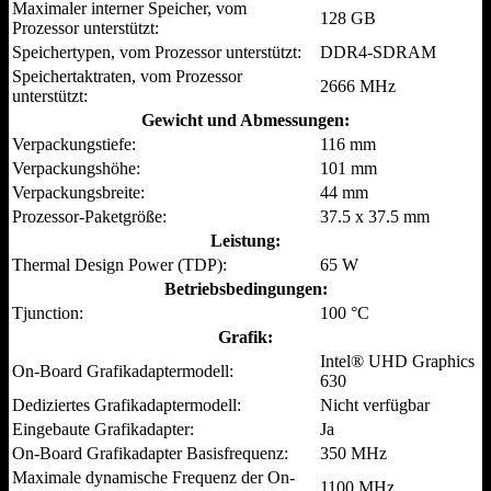
Maximaler interner Speicher, vom
128 GB
Prozessor unterstützt:
Speichertypen, vom Prozessor unterstützt:
DDR4-SDRAM
Speichertaktraten, vom Prozessor
2666 MHz
unterstützt:
Gewicht und Abmessungen:
Verpackungstiefe:
116 mm
Verpackungshöhe:
101 mm
Verpackungsbreite:
44 mm
Prozessor-Paketgröße:
37.5 x 37.5 mm
Leistung:
Thermal Design Power (TDP):
65 W
Betriebsbedingungen:
Tjunction:
100 °C
Grafik:
Intel® UHD Graphics
On-Board Grafikadaptermodell:
630
Dediziertes Grafikadaptermodell:
Nicht verfügbar
Eingebaute Grafikadapter:
Ja
On-Board Grafikadapter Basisfrequenz:
350 MHz
Maximale dynamische Frequenz der On-
1100 MHz