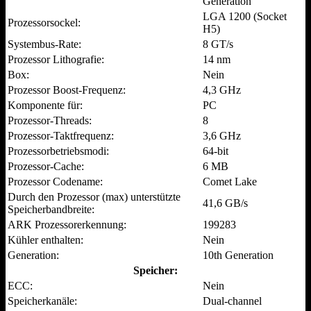
Generation
LGA 1200 (Socket
Prozessorsockel:
H5)
Systembus-Rate:
8 GT/s
Prozessor Lithografie:
14 nm
Box:
Nein
Prozessor Boost-Frequenz:
4,3 GHz
Komponente für:
PC
Prozessor-Threads:
8
Prozessor-Taktfrequenz:
3,6 GHz
Prozessorbetriebsmodi:
64-bit
Prozessor-Cache:
6 MB
Prozessor Codename:
Comet Lake
Durch den Prozessor (max) unterstützte
41,6 GB/s
Speicherbandbreite:
ARK Prozessorerkennung:
199283
Kühler enthalten:
Nein
Generation:
10th Generation
Speicher:
ECC:
Nein
Speicherkanäle:
Dual-channel