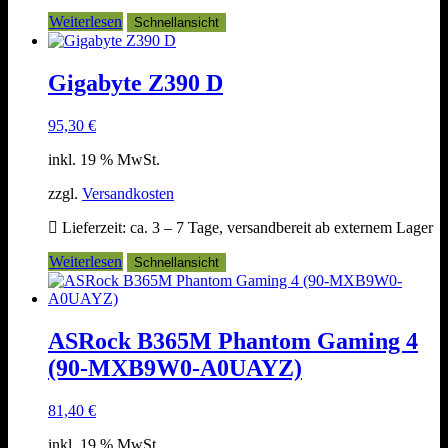
Weiterlesen
Schnellansicht
Gigabyte Z390 D
95,30
€
inkl. 19 % MwSt.
zzgl.
Versandkosten
Lieferzeit:
ca. 3 – 7 Tage, versandbereit ab externem Lager
Weiterlesen
Schnellansicht
ASRock B365M Phantom Gaming 4
(90-MXB9W0-A0UAYZ)
81,40
€
inkl. 19 % MwSt.