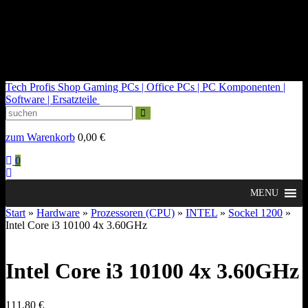
kontakt@tech-profis.de | Mo-Fr 09-18 Uhr
Kostenloser Versand ab 150€
14 Tage Widerrufsrecht
Tech Profis Shop
Gaming PCs | Office PCs | PC Komponenten |
Software | Ersatzteile
zum Warenkorb
0,00
€
0
MENU
Start
»
Hardware
»
Prozessoren (CPU)
»
INTEL
»
Sockel 1200
»
Intel Core i3 10100 4x 3.60GHz
Intel Core i3 10100 4x 3.60GHz
111,80
€