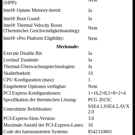
(SIPP):
Intel® Optane Memory-bereit:
Ja
Intel® Boot Guard:
Ja
Intel® Thermal Velocity Boost
Nein
(Thermischer Geschwindigkeitsanstieg):
Intel® vPro Platform Eligibility:
Nein
Merkmale:
Execute Disable Bit:
Ja
Leerlauf Zustände:
Ja
Thermal-Überwachungstechnologien:
Ja
Skalierbarkeit:
1S
CPU Konfiguration (max):
1
Eingebettete Optionen verfügbar:
Nein
PCI Express Konfigurationen:
1×16,2×8,1×8+2×4
Spezifikation der thermischen Lösung:
PCG 2015C
SSE4.1,SSE4.2,AVX
Unterstützte Befehlssätze:
2.0
PCI-Express-Slots-Version:
3.0
Maximale Anzahl der PCI-Express-Lanes:
16
Code des harmonisierten Systems:
8542310001