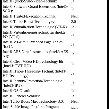
Intel® Quick-Sync-Video-Technik:
Ja
Intel® Software Guard Extensions (Intel®
Ja
SGX):
Intel® Trusted-Execution-Technik:
Nein
Intel® Turbo-Boost-Technologie:
2.0
Intel® Virtualization Technologie (VT-X):
Ja
Intel® Virtualisierungstechnik für direkte
Ja
I/O (VT-d):
Intel® VT-x mit Extended Page Tables
Ja
(EPT):
Intel® AES New Instructions (Intel® AES-
Ja
NI):
Intel® Clear Video HD Technology für
Ja
(Intel® CVT HD):
Intel® Hyper-Threading-Technik (Intel®
Ja
HT Technology):
Intel® Identity-Protection-Technologie
Ja
(Intel® IPT):
Intel® OS Guard:
Ja
Intel® Sicherer Schlüssel:
Ja
Intel Turbo Boost Max Technology 3.0:
Nein
Intel Stable Image Platform Program
Nein