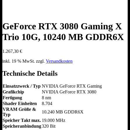
GeForce RTX 3080 Gaming X
Trio 10G, 10240 MB GDDR6X
1.267,30
€
inkl. 19 % MwSt.
zzgl.
Versandkosten
Technische Details
Einsatzzweck / Typ
NVIDIA GeForce RTX Gaming
Grafikchip
NVIDIA GeForce RTX 3080
Fertigung
8 nm
Shader Einheiten
8.704
VRAM Größe &
10.240 MB GDDR6X
Typ
Speicher Takt max.
19.000 MHz
Speicheranbindung
320 Bit