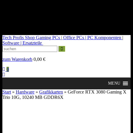
kontakt@tech-profis.de | Mo-Fr 09-18 Uhr
Kostenloser Versand ab 150€
14 Tage Widerrufsrecht
Tech Profis Shop
Gaming PCs | Office PCs | PC Komponenten |
Software | Ersatzteile
zum Warenkorb
0,00
€
0
MENU
Start
»
Hardware
»
Grafikkarten
» GeForce RTX 3080 Gaming X
Trio 10G, 10240 MB GDDR6X