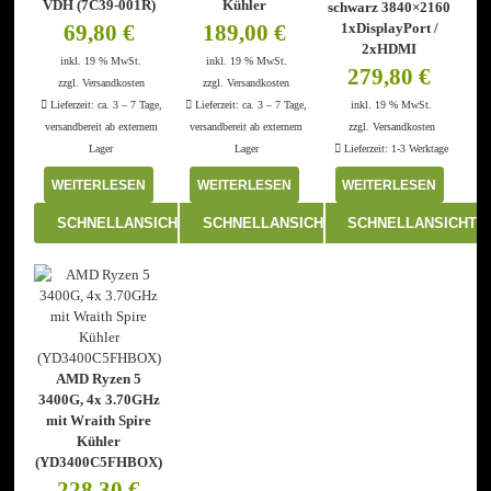
VDH (7C39-001R)
Kühler
schwarz 3840×2160
1xDisplayPort /
69,80
€
189,00
€
2xHDMI
inkl. 19 % MwSt.
inkl. 19 % MwSt.
279,80
€
zzgl.
Versandkosten
zzgl.
Versandkosten
Lieferzeit:
ca. 3 – 7 Tage,
Lieferzeit:
ca. 3 – 7 Tage,
inkl. 19 % MwSt.
versandbereit ab externem
versandbereit ab externem
zzgl.
Versandkosten
Lager
Lager
Lieferzeit:
1-3 Werktage
WEITERLESEN
WEITERLESEN
WEITERLESEN
SCHNELLANSICHT
SCHNELLANSICHT
SCHNELLANSICHT
AMD Ryzen 5
3400G, 4x 3.70GHz
mit Wraith Spire
Kühler
(YD3400C5FHBOX)
228,30
€