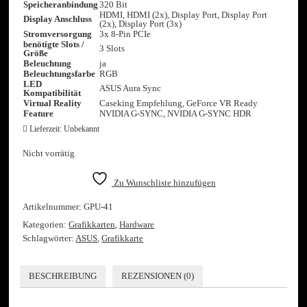
Speicheranbindung
320 Bit
HDMI, HDMI (2x), Display Port, Display Port
Display Anschluss
(2x), Display Port (3x)
Stromversorgung
3x 8-Pin PCIe
benötigte Slots /
3 Slots
Größe
Beleuchtung
ja
Beleuchtungsfarbe
RGB
LED
ASUS Aura Sync
Kompatibilität
Virtual Reality
Caseking Empfehlung, GeForce VR Ready
Feature
NVIDIA G-SYNC, NVIDIA G-SYNC HDR
Lieferzeit:
Unbekannt
Nicht vorrätig
Zu Wunschliste hinzufügen
Artikelnummer:
GPU-41
Kategorien:
Grafikkarten
,
Hardware
Schlagwörter:
ASUS
,
Grafikkarte
BESCHREIBUNG
REZENSIONEN (0)