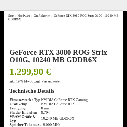
Start
»
Hardware
»
Grafikkarten
» GeForce RTX 3080 ROG Strix O10G, 10240 MB
GDDR6X
GeForce RTX 3080 ROG Strix
O10G, 10240 MB GDDR6X
1.299,90
€
inkl. 19 % MwSt.
zzgl.
Versandkosten
Technische Details
Einsatzzweck / Typ
NVIDIA GeForce RTX Gaming
Grafikchip
NVIDIA GeForce RTX 3080
Fertigung
8 nm
Shader Einheiten
8.704
VRAM Größe &
10.240 MB GDDR6X
Typ
Speicher Takt max.
19.000 MHz