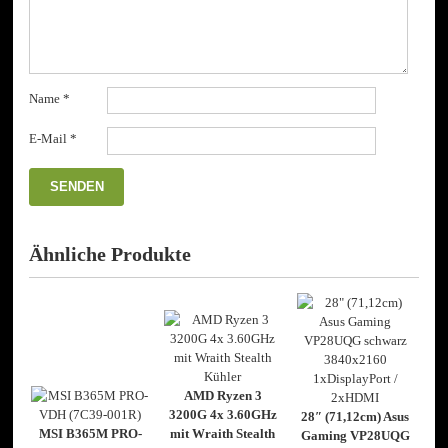
Name
*
E-Mail
*
Ähnliche Produkte
AMD Ryzen 3
3200G 4x 3.60GHz
28″ (71,12cm) Asus
MSI B365M PRO-
mit Wraith Stealth
Gaming VP28UQG