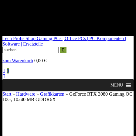
kontakt@tech-profis.de | Mo-Fr 09-18 Uhr
Kostenloser Versand ab 150€
14 Tage Widerrufsrecht
Tech Profis Shop
Gaming PCs | Office PCs | PC Komponenten |
Software | Ersatzteile
zum Warenkorb
0,00
€
0
MENU
Start
»
Hardware
»
Grafikkarten
» GeForce RTX 3080 Gaming OC
10G, 10240 MB GDDR6X