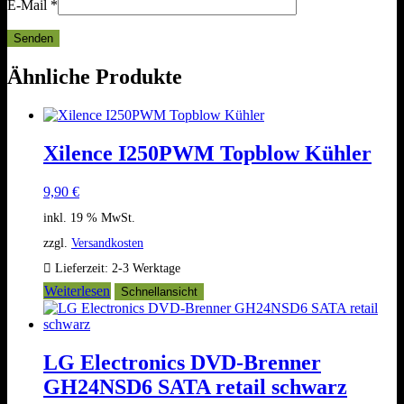
E-Mail
*
Ähnliche Produkte
Xilence I250PWM Topblow Kühler
9,90
€
inkl. 19 % MwSt.
zzgl.
Versandkosten
Lieferzeit:
2-3 Werktage
Weiterlesen
Schnellansicht
LG Electronics DVD-Brenner
GH24NSD6 SATA retail schwarz