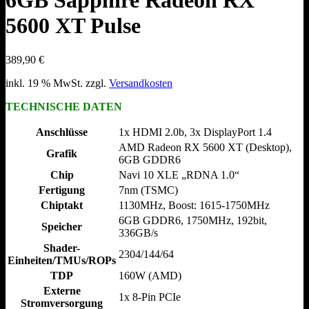
6GB Sapphire Radeon RX
5600 XT Pulse
389,90
€
inkl. 19 % MwSt.
zzgl.
Versandkosten
TECHNISCHE DATEN
Anschlüsse
1x HDMI 2.0b, 3x DisplayPort 1.4
AMD Radeon RX 5600 XT (Desktop),
Grafik
6GB GDDR6
Chip
Navi 10 XLE „RDNA 1.0“
Fertigung
7nm (TSMC)
Chiptakt
1130MHz, Boost: 1615-1750MHz
6GB GDDR6, 1750MHz, 192bit,
Speicher
336GB/​s
Shader-
2304/​144/​64
Einheiten/TMUs/ROPs
TDP
160W (AMD)
Externe
1x 8-Pin PCIe
Stromversorgung