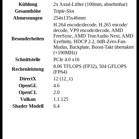
Kühlung
2x Axial-Lüfter (100mm, abnehmbar)
Gesamthöhe
Triple-Slot
Abmessungen
254x135x46mm
H.264 encode/​decode, H.265 encode/​
decode, VP9 encode/​decode, AMD
FreeSync, AMD TrueAudio Next, AMD
Besonderheiten
Eyefinity, HDCP 2.2, 0dB-Zero-Fan-
Modus, Backplate, Boost-Takt übertaktet
(+190MHz)
Schnittstelle
PCIe 4.0 x16
8.06 TFLOPS (FP32), 504 GFLOPS
Rechenleistung
(FP64)
DirectX
12 (12_1)
OpenGL
4.6
OpenCL
2.0
Vulkan
1.1.125
Shader Modell
6.4