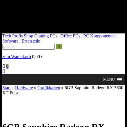
kontakt@tech-profis.de | Mo-Fr 09-18 Uhr
Kostenloser Versand ab 150€
14 Tage Widerrufsrecht
Tech Profis Shop
Gaming PCs | Office PCs | PC Komponenten |
Software | Ersatzteile
zum Warenkorb
0,00
€
0
MENU
Start
»
Hardware
»
Grafikkarten
» 6GB Sapphire Radeon RX 5600
XT Pulse