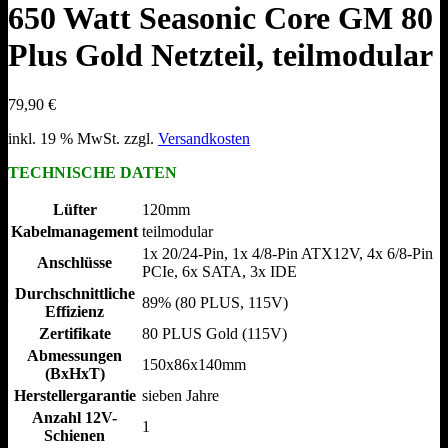
650 Watt Seasonic Core GM 80
Plus Gold Netzteil, teilmodular
79,90
€
inkl. 19 % MwSt.
zzgl.
Versandkosten
TECHNISCHE DATEN
Lüfter
120mm
Kabelmanagement
teilmodular
1x 20/​24-Pin, 1x 4/​8-Pin ATX12V, 4x 6/​8-Pin
Anschlüsse
PCIe, 6x SATA, 3x IDE
Durchschnittliche
89% (80 PLUS, 115V)
Effizienz
Zertifikate
80 PLUS Gold (115V)
Abmessungen
150x86x140mm
(BxHxT)
Herstellergarantie
sieben Jahre
Anzahl 12V-
1
Schienen