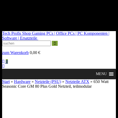
kontakt@tech-profis.de | Mo-Fr 09-18 Uhr
Kostenloser Versand ab 150€
14 Tage Widerrufsrecht
Tech Profis Shop
Gaming PCs | Office PCs | PC Komponenten |
Software | Ersatzteile
zum Warenkorb
0,00
€
0
MENU
Start
»
Hardware
»
Netzteile (PSU)
»
Netzteile ATX
» 650 Watt
Seasonic Core GM 80 Plus Gold Netzteil, teilmodular