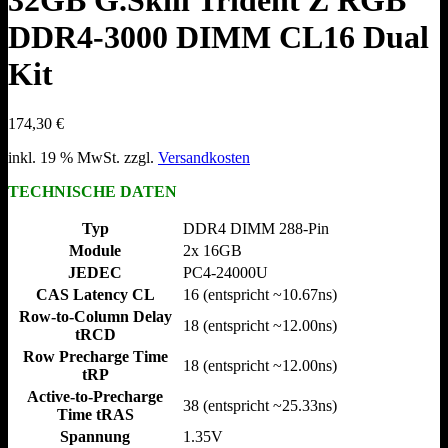
32GB G.Skill Trident Z RGB
DDR4-3000 DIMM CL16 Dual
Kit
174,30
€
inkl. 19 % MwSt.
zzgl.
Versandkosten
TECHNISCHE DATEN
Typ
DDR4 DIMM 288-Pin
Module
2x 16GB
JEDEC
PC4-24000U
CAS Latency CL
16 (entspricht ~10.67ns)
Row-to-Column Delay
18 (entspricht ~12.00ns)
tRCD
Row Precharge Time
18 (entspricht ~12.00ns)
tRP
Active-to-Precharge
38 (entspricht ~25.33ns)
Time tRAS
Spannung
1.35V