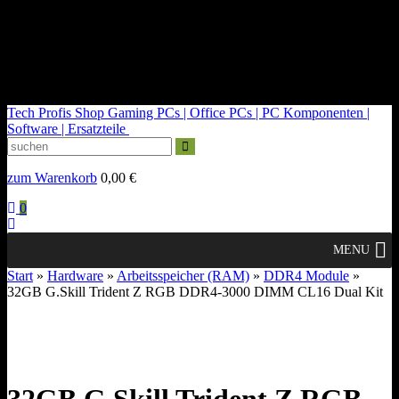
kontakt@tech-profis.de | Mo-Fr 09-18 Uhr
Kostenloser Versand ab 150€
14 Tage Widerrufsrecht
Tech Profis Shop
Gaming PCs | Office PCs | PC Komponenten |
Software | Ersatzteile
zum Warenkorb
0,00
€
0
MENU
Start
»
Hardware
»
Arbeitsspeicher (RAM)
»
DDR4 Module
»
32GB G.Skill Trident Z RGB DDR4-3000 DIMM CL16 Dual Kit