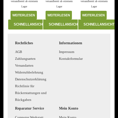
versandbereit ab externem
versandbereit ab externem
versandbereit ab externem
Lager
Lager
Lager
WEITERLESEN
WEITERLESEN
WEITERLESEN
SCHNELLANSICHT
SCHNELLANSICHT
SCHNELLANSICHT
Rechtliches
Informationen
AGB
Impressum
Zahlungsarten
Kontaktformular
Versandarten
Widerrufsbelehrung
Datenschutzerklärung
Richtlinie für
Rückerstattungen und
Rückgaben
Reparatur Service
Mein Konto
Computer Werkstatt
Mein Konto