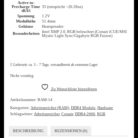
Active-to-
Precharge Time
35 (entspricht ~26.26ns)
tRAS
Spannung
1.2V
Modulhöhe
51.4mm
Gehäuse
Heatspreader
Intel XMP 2.0, RGB beleuchtet (Corsair iCUE/​MSI
Besonderheiten
Mystic Light Sync/​Gigabyte RGB Fusion)
Lieferzeit:
ca. 3 – 7 Tage, versandbereit ab externem Lager
Nicht vorrätig
Zu Wunschliste hinzufügen
Artikelnummer:
RAM-14
Kategorien:
Arbeitsspeicher (RAM)
,
DDR4 Module
,
Hardware
Schlagwörter:
Arbeitsspeicher
,
Corsair
,
DDR4-2666
,
RGB
BESCHREIBUNG
REZENSIONEN (0)