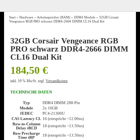
Start
»
Hardware
»
Arbeitsspeicher (RAM)
»
DDR4 Module
» 32GB Corsair
Vengeance RGB PRO schwarz DDR4-2666 DIMM CL16 Dual Kit
32GB Corsair Vengeance RGB
PRO schwarz DDR4-2666 DIMM
CL16 Dual Kit
184,50
€
inkl. 19 % MwSt.
zzgl.
Versandkosten
TECHNISCHE DATEN
Typ
DDR4 DIMM 288-Pin
Module
2x 16GB
JEDEC
PC4-21300U
CAS Latency CL
16 (entspricht ~12.00ns)
Row-to-Column
18 (entspricht ~13.50ns)
Delay tRCD
Row Precharge
18 (entspricht ~13.50ns)
Time tRP