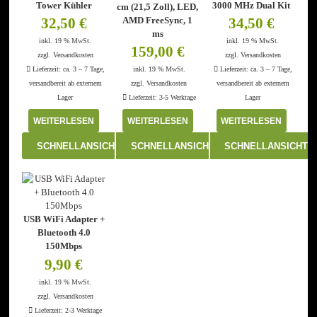
Tower Kühler
3000 MHz Dual Kit
cm (21,5 Zoll), LED,
AMD FreeSync, 1
32,50
€
34,50
€
ms
inkl. 19 % MwSt.
inkl. 19 % MwSt.
159,00
€
zzgl.
Versandkosten
zzgl.
Versandkosten
Lieferzeit:
ca. 3 – 7 Tage,
inkl. 19 % MwSt.
Lieferzeit:
ca. 3 – 7 Tage,
versandbereit ab externem
zzgl.
Versandkosten
versandbereit ab externem
Lager
Lieferzeit:
3-5 Werktage
Lager
WEITERLESEN
WEITERLESEN
WEITERLESEN
SCHNELLANSICHT
SCHNELLANSICHT
SCHNELLANSICHT
USB WiFi Adapter +
Bluetooth 4.0
150Mbps
9,90
€
inkl. 19 % MwSt.
zzgl.
Versandkosten
Lieferzeit:
2-3 Werktage