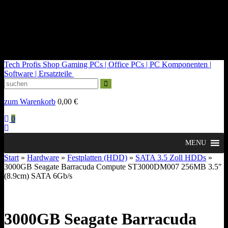
kontakt@tech-profis.de | Mo-Fr 09-18 Uhr
Kostenloser Versand ab 150€
14 Tage Widerrufsrecht
Tech Profis Shop
Gaming PCs | Office PCs | PC Komponenten |
Software | Ersatzteile
zum Warenkorb
0,00
€
0
MENU
Start
»
Hardware
»
Festplatten (HDD)
»
SATA 3.5 Zoll HDDs
»
3000GB Seagate Barracuda Compute ST3000DM007 256MB 3.5″
(8.9cm) SATA 6Gb/s
3000GB Seagate Barracuda