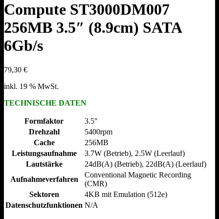
Compute ST3000DM007
256MB 3.5″ (8.9cm) SATA
6Gb/s
79,30
€
inkl. 19 % MwSt.
TECHNISCHE DATEN
Formfaktor
3.5″
Drehzahl
5400rpm
Cache
256MB
Leistungsaufnahme
3.7W (Betrieb), 2.5W (Leerlauf)
Lautstärke
24dB(A) (Betrieb), 22dB(A) (Leerlauf)
Conventional Magnetic Recording
Aufnahmeverfahren
(CMR)
Sektoren
4KB mit Emulation (512e)
Datenschutzfunktionen
N/​A