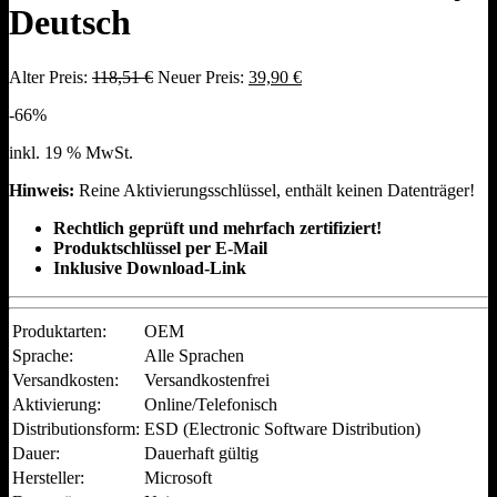
Deutsch
Ursprünglicher
Aktueller
Alter Preis:
118,51
€
Neuer Preis:
39,90
€
Preis
Preis
-66%
war:
ist:
118,51 €
39,90 €.
inkl. 19 % MwSt.
Hinweis:
Reine Aktivierungsschlüssel, enthält keinen Datenträger!
Rechtlich geprüft und mehrfach zertifiziert!
Produktschlüssel per E-Mail
Inklusive Download-Link
Produktarten:
OEM
Sprache:
Alle Sprachen
Versandkosten:
Versandkostenfrei
Aktivierung:
Online/Telefonisch
Distributionsform:
ESD (Electronic Software Distribution)
Dauer:
Dauerhaft gültig
Hersteller:
Microsoft