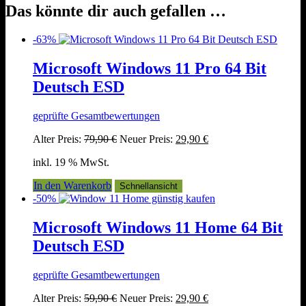
Das könnte dir auch gefallen …
-63%
Microsoft Windows 11 Pro 64 Bit
Deutsch ESD
geprüfte Gesamtbewertungen
Ursprünglicher
Aktueller
Alter Preis:
79,90
€
Neuer Preis:
29,90
€
Preis
Preis
inkl. 19 % MwSt.
war:
ist:
79,90 €
29,90 €.
In den Warenkorb
Schnellansicht
-50%
Microsoft Windows 11 Home 64 Bit
Deutsch ESD
geprüfte Gesamtbewertungen
Ursprünglicher
Aktueller
Alter Preis:
59,90
€
Neuer Preis:
29,90
€