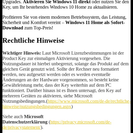
Upgrades.
Aktivieren Sie Windows 11 direkt
oder nutzen Sie den
Key, um Ihr bestehendes Windows 10 Home zu aktualisieren.
Profitieren Sie von einem modernen Betriebssystem, das Leistung,
Sicherheit und Komfort vereint –
Windows 11 Home als Sofort-
Download
zum Top-Preis!
Rechtliche Hinweise
Wichtiger Hinweis:
Laut Microsoft Lizenzbestimmungen ist der
Product Key zur einmaligen Aktivierung vorgesehen. Die
Nutzungsdauer ist hierbei unbegrenzt, solange das Produkt auf dem
gleichen Gerät genutzt wird. Sollte der Rechner neu formatiert
werden, neu aufgesetzt werden oder es werden eventuelle
Änderungen an der Hardware vorgenommen, so besteht keine
Gewährleistung mehr, dass der Key weiterhin auf dem PC
funktioniert. Darüber hinaus ist es Ihnen untersagt, den Key auf
mehreren Geräten zu aktivieren, siehe Microsoft
Nutzungsbedingungen.(
https://www.microsoft.com/de-de/rechtliche-
hinweise/nutzungsbedingungen.aspx
)
Siehe auch
Microsoft
Datenschutzerklärung
(
https://privacy.microsoft.com/de-
de/privacystatement/
).