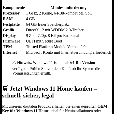
Komponente
Mindestanforderung
Prozessor
1 GHz, 2 Kerne, 64-Bit-kompatibel, SoC
RAM
4 GB
Festplatte
64 GB freier Speicherplatz
Grafik
DirectX 12 mit WDDM 2.0-Treiber
Display
9 Zoll, 720p, 8 Bit pro Farbkanal
Firmware
UEFI mit Secure Boot
TPM
Trusted Platform Module Version 2.0
Internet
Microsoft-Konto und Internetverbindung erforderlich
⚠️
Hinweis
: Windows 11 ist nur als
64-Bit-Version
verfügbar. Prüfen Sie vor dem Kauf, ob Ihr System die
Voraussetzungen erfüllt.
🛒
Jetzt Windows 11 Home kaufen –
schnell, sicher, legal
Mit unserem digitalen Produkt erhalten Sie einen geprüften
OEM
Key für Windows 11 Home
, ideal für Neuinstallationen oder