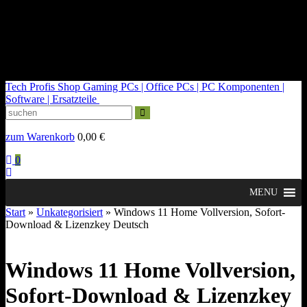
kontakt@tech-profis.de | Mo-Fr 09-18 Uhr
Kostenloser Versand ab 150€
14 Tage Widerrufsrecht
Tech Profis Shop
Gaming PCs | Office PCs | PC Komponenten |
Software | Ersatzteile
zum Warenkorb
0,00
€
0
MENU
Start
»
Unkategorisiert
» Windows 11 Home Vollversion, Sofort-
Download & Lizenzkey Deutsch
Windows 11 Home Vollversion,
Sofort-Download & Lizenzkey