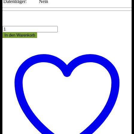
Datenträger:
Nein
Windows
11
In den Warenkorb
Home
Vollversion,
Sofort-
Download
&
Lizenzkey
Deutsch
Menge