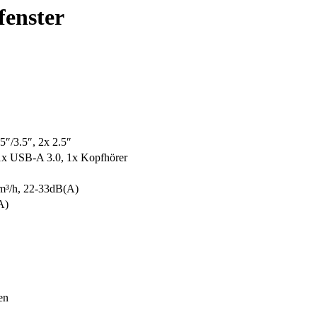
fenster
5″/3.5″, 2x 2.5″
1x USB-A 3.0, 1x Kopfhörer
³/​h, 22-33dB(A)
A)
en