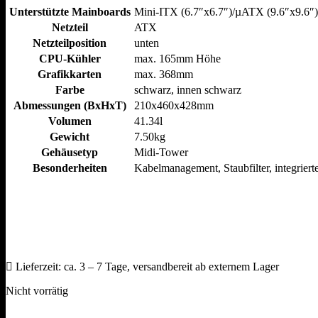
Unterstützte Mainboards
Mini-ITX (6.7″x6.7″)/µATX (9.6″x9.6″
Netzteil
ATX
Netzteilposition
unten
CPU-Kühler
max. 165mm Höhe
Grafikkarten
max. 368mm
Farbe
schwarz, innen schwarz
Abmessungen (BxHxT)
210x460x428mm
Volumen
41.34l
Gewicht
7.50kg
Gehäusetyp
Midi-Tower
Besonderheiten
Kabelmanagement, Staubfilter, integrier
Lieferzeit:
ca. 3 – 7 Tage, versandbereit ab externem Lager
Nicht vorrätig