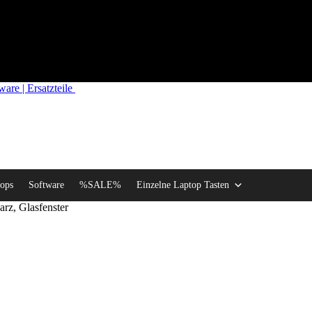
re | Ersatzteile
ops
Software
%SALE%
Einzelne Laptop Tasten
z, Glasfenster