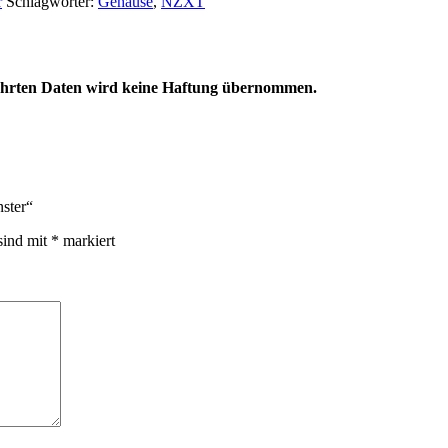
r
Schlagwörter:
Gehäuse
,
NZXT
eführten Daten wird keine Haftung übernommen.
ster“
sind mit
*
markiert