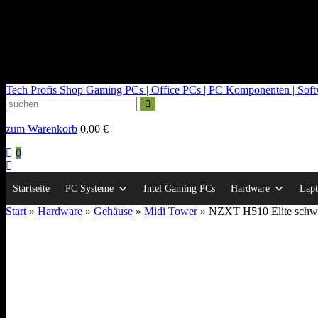
kontakt@tech-profis.de | Mo-Fr 09-18 Uhr
Kostenloser Versand ab 150€
14 Tage Widerrufsrecht
Tech Profis Shop
Gaming PCs | Office PCs | PC Komponenten | Softwa
zum Warenkorb
0,00
€
0
Startseite
PC Systeme
Intel Gaming PCs
Hardware
Lapt
Start
»
Hardware
»
Gehäuse
»
Midi Tower
» NZXT H510 Elite schwar