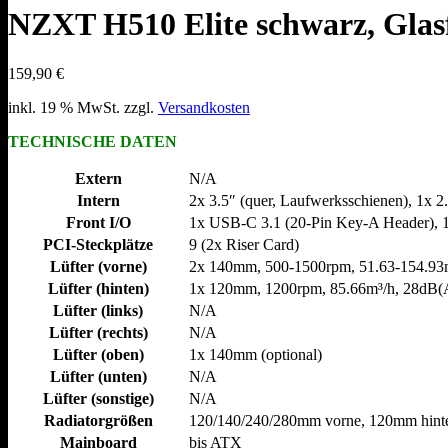
NZXT H510 Elite schwarz, Glas
159,90
€
inkl. 19 % MwSt.
zzgl.
Versandkosten
TECHNISCHE DATEN
Extern
N/​A
Intern
2x 3.5″ (quer, Laufwerksschienen), 1x 2.
Front I/O
1x USB-C 3.1 (20-Pin Key-A Header), 
PCI-Steckplätze
9 (2x Riser Card)
Lüfter (vorne)
2x 140mm, 500-1500rpm, 51.63-154.93m
Lüfter (hinten)
1x 120mm, 1200rpm, 85.66m³/​h, 28dB(
Lüfter (links)
N/​A
Lüfter (rechts)
N/​A
Lüfter (oben)
1x 140mm (optional)
Lüfter (unten)
N/​A
Lüfter (sonstige)
N/​A
Radiatorgrößen
120/​140/​240/​280mm vorne, 120mm hint
Mainboard
bis ATX