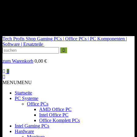
kontakt@tech-profis.de | Mo-Fr 09-18 Uhr
Kostenloser Versand ab 150€
14 Tage Widerrufsrecht
Tech Profis Shop
Gaming PCs | Office PCs | PC Komponenten |
Software | Ersatzteile
zum Warenkorb
0,00
€
0
MENU
MENU
Startseite
PC Systeme
Office PCs
AMD Office PC
Intel Office PC
Office Komplett PCs
Intel Gaming PCs
Hardware
Monitore