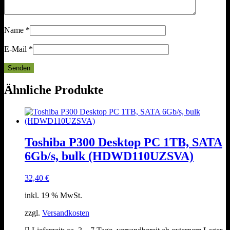
Name
*
E-Mail
*
Ähnliche Produkte
Toshiba P300 Desktop PC 1TB, SATA
6Gb/s, bulk (HDWD110UZSVA)
32,40
€
inkl. 19 % MwSt.
zzgl.
Versandkosten