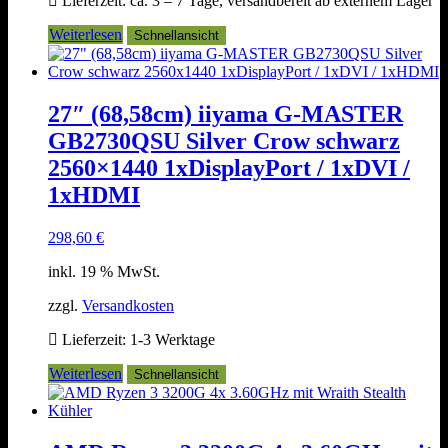
Lieferzeit:
ca. 3 – 7 Tage, versandbereit ab externem Lager
Weiterlesen
Schnellansicht
27″ (68,58cm) iiyama G-MASTER
GB2730QSU Silver Crow schwarz
2560×1440 1xDisplayPort / 1xDVI /
1xHDMI
298,60
€
inkl. 19 % MwSt.
zzgl.
Versandkosten
Lieferzeit:
1-3 Werktage
Weiterlesen
Schnellansicht