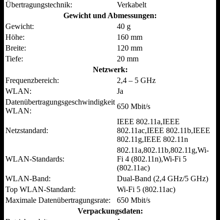
Übertragungstechnik:
Verkabelt
Gewicht und Abmessungen:
Gewicht:
40 g
Höhe:
160 mm
Breite:
120 mm
Tiefe:
20 mm
Netzwerk:
Frequenzbereich:
2,4 – 5 GHz
WLAN:
Ja
Datenübertragungsgeschwindigkeit
650 Mbit/s
WLAN:
IEEE 802.11a,IEEE
Netzstandard:
802.11ac,IEEE 802.11b,IEEE
802.11g,IEEE 802.11n
802.11a,802.11b,802.11g,Wi-
WLAN-Standards:
Fi 4 (802.11n),Wi-Fi 5
(802.11ac)
WLAN-Band:
Dual-Band (2,4 GHz/5 GHz)
Top WLAN-Standard:
Wi-Fi 5 (802.11ac)
Maximale Datenübertragungsrate:
650 Mbit/s
Verpackungsdaten: