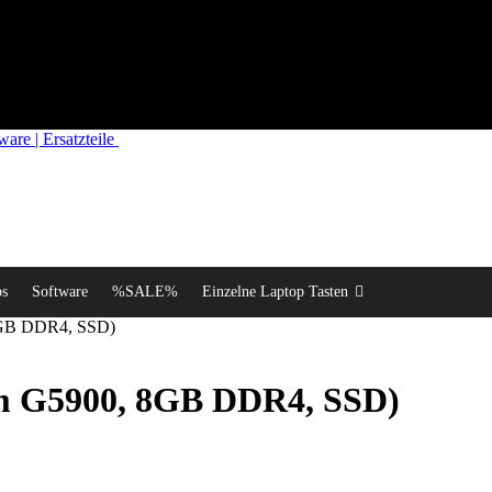
re | Ersatzteile
ps
Software
%SALE%
Einzelne Laptop Tasten
 8GB DDR4, SSD)
um G5900, 8GB DDR4, SSD)