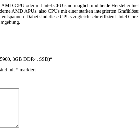
 AMD-CPU oder mit Intel-CPU sind möglich und beide Hersteller biete
moderne AMD APUs, also CPUs mit einer starken integrierten Grafikl
u entspannen. Dabei sind diese CPUs zugleich sehr effizient. Intel C
sumgebung.
um G5900, 8GB DDR4, SSD)“
sind mit
*
markiert