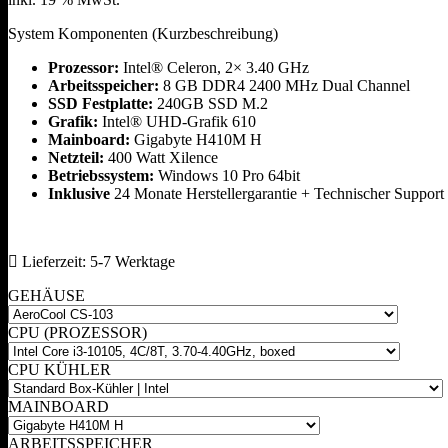
System Komponenten (Kurzbeschreibung)
Prozessor:
Intel® Celeron, 2× 3.40 GHz
Arbeitsspeicher:
8 GB DDR4 2400 MHz Dual Channel
SSD Festplatte:
240GB SSD M.2
Grafik:
Intel® UHD-Grafik 610
Mainboard:
Gigabyte H410M H
Netzteil:
400 Watt Xilence
Betriebssystem:
Windows 10 Pro 64bit
Inklusive
24 Monate Herstellergarantie + Technischer Support
Lieferzeit:
5-7 Werktage
GEHÄUSE
CPU (PROZESSOR)
CPU KÜHLER
MAINBOARD
ARBEITSSPEICHER