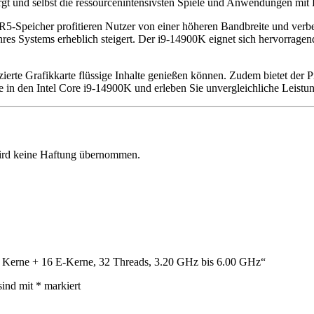
rgt und selbst die ressourcenintensivsten Spiele und Anwendungen mit L
5-Speicher profitieren Nutzer von einer höheren Bandbreite und verbe
es Systems erheblich steigert. Der i9-14900K eignet sich hervorragend
izierte Grafikkarte flüssige Inhalte genießen können. Zudem bietet der
e in den Intel Core i9-14900K und erleben Sie unvergleichliche Leistun
 wird keine Haftung übernommen.
 8 Kerne + 16 E-Kerne, 32 Threads, 3.20 GHz bis 6.00 GHz“
sind mit
*
markiert