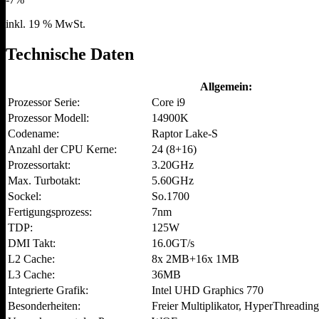
war:
ist:
499,00 €
463,95 €.
inkl. 19 % MwSt.
Technische Daten
Allgemein:
Prozessor Serie:
Core i9
Prozessor Modell:
14900K
Codename:
Raptor Lake-S
Anzahl der CPU Kerne:
24 (8+16)
Prozessortakt:
3.20GHz
Max. Turbotakt:
5.60GHz
Sockel:
So.1700
Fertigungsprozess:
7nm
TDP:
125W
DMI Takt:
16.0GT/s
L2 Cache:
8x 2MB+16x 1MB
L3 Cache:
36MB
Integrierte Grafik:
Intel UHD Graphics 770
Besonderheiten:
Freier Multiplikator, HyperThreading