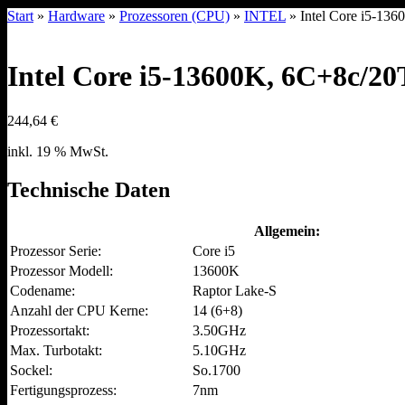
Start
»
Hardware
»
Prozessoren (CPU)
»
INTEL
» Intel Core i5-13
Intel Core i5-13600K, 6C+8c/20
244,64
€
inkl. 19 % MwSt.
Technische Daten
Allgemein:
Prozessor Serie:
Core i5
Prozessor Modell:
13600K
Codename:
Raptor Lake-S
Anzahl der CPU Kerne:
14 (6+8)
Prozessortakt:
3.50GHz
Max. Turbotakt:
5.10GHz
Sockel:
So.1700
Fertigungsprozess:
7nm