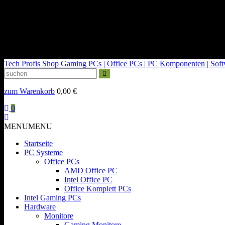
kontakt@tech-profis.de | Mo-Fr 09-18 Uhr
Kostenloser Versand ab 150€
14 Tage Widerrufsrecht
Tech Profis Shop
Gaming PCs | Office PCs | PC Komponenten | Softwa
zum Warenkorb
0,00
€
0
MENU
MENU
Startseite
PC Systeme
Office PCs
AMD Office PC
Intel Office PC
Office Komplett PCs
Intel Gaming PCs
Hardware
Monitore
Gaming Monitore