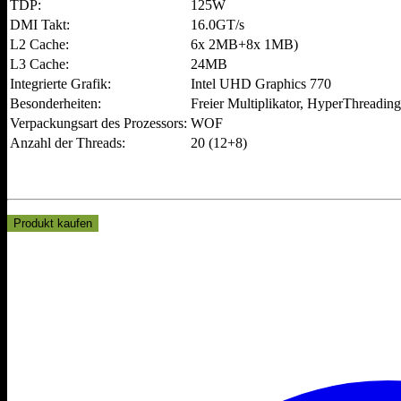
TDP:
125W
DMI Takt:
16.0GT/s
L2 Cache:
6x 2MB+8x 1MB)
L3 Cache:
24MB
Integrierte Grafik:
Intel UHD Graphics 770
Besonderheiten:
Freier Multiplikator, HyperThreading
Verpackungsart des Prozessors:
WOF
Anzahl der Threads:
20 (12+8)
Produkt kaufen