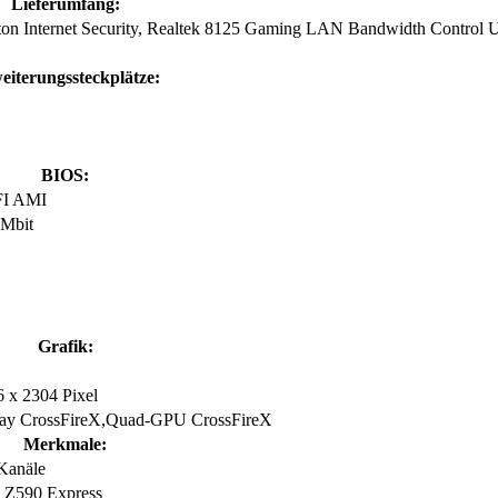
Lieferumfang:
on Internet Security, Realtek 8125 Gaming LAN Bandwidth Control Ut
eiterungssteckplätze:
BIOS:
I AMI
 Mbit
Grafik:
 x 2304 Pixel
ay CrossFireX,Quad-GPU CrossFireX
Merkmale:
Kanäle
l Z590 Express