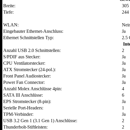
Breite:
305
Tiefe:
244
WLAN:
Nei
Eingebauter Ethernet-Anschluss:
Ja
Ethernet Schnittstellen Typ:
2.5 
Int
Anzahl USB 2.0 Schnittstellen:
2
S/PDIF aus Stecker:
Ja
CPU Ventilatorstecker:
Ja
ATX Stromstecker (24-pol.):
Ja
Front Panel Audiostecker:
Ja
Power Fan Connector:
Ja
Anzahl Molex Anschlüsse 4pin:
4
SATA III Anschlüsse:
6
EPS Stromstecker (8-pin):
Ja
Serielle Port-Headers:
1
TPM-Verbinder:
Ja
USB 3.2 Gen 1 (3.1 Gen 1) Anschlüsse:
2
Thunderbolt-Stiftleisten:
2