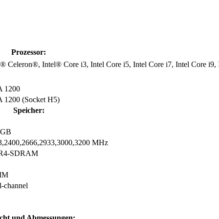
Prozessor:
l® Celeron®, Intel® Core i3, Intel Core i5, Intel Core i7, Intel Core i
 1200
 1200 (Socket H5)
Speicher:
 GB
3,2400,2666,2933,3000,3200 MHz
R4-SDRAM
MM
l-channel
cht und Abmessungen: