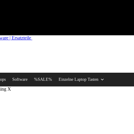
re | Ersatzteile
ops
Software
%SALE%
Einzelne Laptop Tasten
ing X