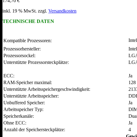
174,70
€
inkl. 19 % MwSt.
zzgl.
Versandkosten
TECHNISCHE DATEN
Inte
Kompatible Prozessoren:
Prozessorhersteller:
Intel
Prozessorsockel:
LGA
Unterstützte Prozessorsteckplätze:
LGA
ECC:
Ja
RAM-Speicher maximal:
128
Unterstützte Arbeitsspeichergeschwindigkeit:
213
Unterstützte Arbeitsspeicher:
DD
Unbuffered Speicher:
Ja
Arbeitsspeicher Typ:
DI
Speicherkanäle:
Dua
Ohne ECC:
Ja
Anzahl der Speichersteckplätze:
4
Gewi