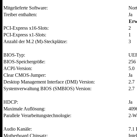
Mitgelieferte Software:
Nort
Treiber enthalten:
Ja
Erw
PCI-Express x16-Slots:
2
PCI-Express x1-Slots:
1
Anzahl der M.2 (M)-Steckplätze:
3
BIOS-Typ:
UEF
BIOS-Speichergröße:
256
ACPI-Version:
5.0
Clear CMOS-Jumper:
Ja
Desktop Management Interface (DMI) Version:
2.7
Systemverwaltung BIOS (SMBIOS) Version:
2.7
HDCP:
Ja
Maximale Auflösung:
4096
Parallele Verarbeitungstechnologie:
2-W
Audio Kanäle:
7.1 
Motherboard Chipsatz:
Inte