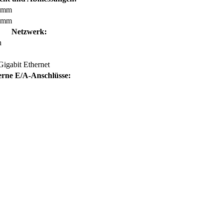
 mm
 mm
Netzwerk:
n
Gigabit Ethernet
erne E/A-Anschlüsse: