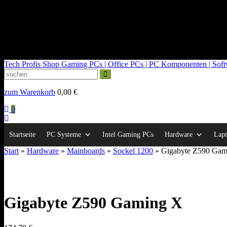
kontakt@tech-profis.de | Mo-Fr 09-18 Uhr
Kostenloser Versand ab 150€
14 Tage Widerrufsrecht
Tech Profis Shop
Gaming PCs | Office PCs | PC Komponenten | Softwa
zum Warenkorb
0,00
€
0
Startseite
PC Systeme
Intel Gaming PCs
Hardware
Lapt
Start
»
Hardware
»
Mainboards
»
Sockel 1200
» Gigabyte Z590 Gam
Gigabyte Z590 Gaming X