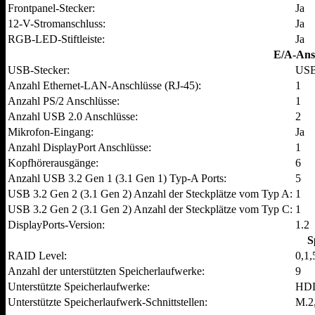
Frontpanel-Stecker:
Ja
12-V-Stromanschluss:
Ja
RGB-LED-Stiftleiste:
Ja
E/A-Ansc
USB-Stecker:
USB
Anzahl Ethernet-LAN-Anschlüsse (RJ-45):
1
Anzahl PS/2 Anschlüsse:
1
Anzahl USB 2.0 Anschlüsse:
2
Mikrofon-Eingang:
Ja
Anzahl DisplayPort Anschlüsse:
1
Kopfhörerausgänge:
6
Anzahl USB 3.2 Gen 1 (3.1 Gen 1) Typ-A Ports:
5
USB 3.2 Gen 2 (3.1 Gen 2) Anzahl der Steckplätze vom Typ A:
1
USB 3.2 Gen 2 (3.1 Gen 2) Anzahl der Steckplätze vom Typ C:
1
DisplayPorts-Version:
1.2
S
RAID Level:
0,1,
Anzahl der unterstützten Speicherlaufwerke:
9
Unterstützte Speicherlaufwerke:
HD
Unterstützte Speicherlaufwerk-Schnittstellen:
M.2,