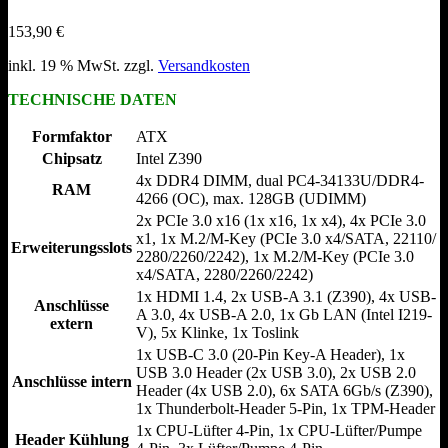
153,90
€
inkl. 19 % MwSt.
zzgl.
Versandkosten
TECHNISCHE DATEN
Formfaktor
ATX
Chipsatz
Intel Z390
4x DDR4 DIMM, dual PC4-34133U/​DDR4-
RAM
4266 (OC), max. 128GB (UDIMM)
2x PCIe 3.0 x16 (1x x16, 1x x4), 4x PCIe 3.0
x1, 1x M.2/​M-Key (PCIe 3.0 x4/​SATA, 22110/​
Erweiterungsslots
2280/​2260/​2242), 1x M.2/​M-Key (PCIe 3.0
x4/​SATA, 2280/​2260/​2242)
1x HDMI 1.4, 2x USB-A 3.1 (Z390), 4x USB-
Anschlüsse
A 3.0, 4x USB-A 2.0, 1x Gb LAN (Intel I219-
extern
V), 5x Klinke, 1x Toslink
1x USB-C 3.0 (20-Pin Key-A Header), 1x
USB 3.0 Header (2x USB 3.0), 2x USB 2.0
Anschlüsse intern
Header (4x USB 2.0), 6x SATA 6Gb/s (Z390),
1x Thunderbolt-Header 5-Pin, 1x TPM-Header
1x CPU-Lüfter 4-Pin, 1x CPU-Lüfter/​Pumpe
Header Kühlung