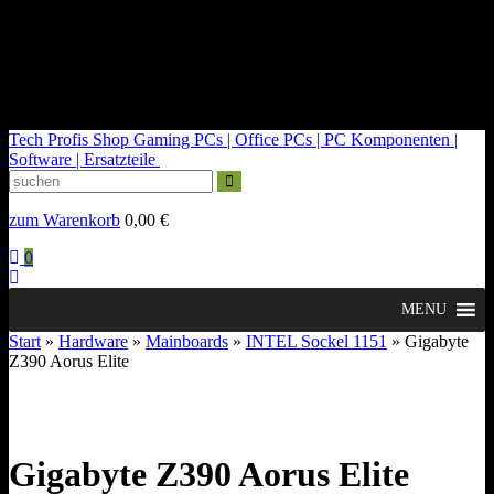
kontakt@tech-profis.de | Mo-Fr 09-18 Uhr
Kostenloser Versand ab 150€
14 Tage Widerrufsrecht
Tech Profis Shop
Gaming PCs | Office PCs | PC Komponenten |
Software | Ersatzteile
zum Warenkorb
0,00
€
0
MENU
Start
»
Hardware
»
Mainboards
»
INTEL Sockel 1151
» Gigabyte
Z390 Aorus Elite
Gigabyte Z390 Aorus Elite