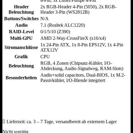
4-Pin, 3x Lüfter/​Pumpe 4-Pin
Header
2x RGB-Header 4-Pin (5050), 2x RGB-
Beleuchtung
Header 3-Pin (WS2812B)
Buttons/Switches
N/​A
Audio
7.1 (Realtek ALC1220)
RAID-Level
0/​1/​5/​10 (Z390)
Multi-GPU
AMD 2-Way-CrossFireX (x16/​x4)
1x 24-Pin ATX, 1x 8-Pin EPS12V, 1x 4-Pin
Stromanschlüsse
ATX12V
Grafik
CPU
RGB, 4 Zonen (Chipsatz-Kühler, I/​O-
Beleuchtung
Abdeckung, Audio-Signalweg, RAM-Slots)
Audio+solid capacitors, Dual-BIOS, 1x M.2-
Besonderheiten
Passivkühler, I/​O-Blende integriert
Lieferzeit:
ca. 3 – 7 Tage, versandbereit ab externem Lager
Nicht vorrätig