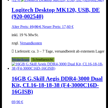
Logitech Desktop MK120, USB, DE
(920-002540)
Ursprünglicher
Aktueller
Alter Preis:
19,90
€
Neuer Preis:
17,60
€
Preis
Preis
inkl. 19 % MwSt.
war:
ist:
19,90 €
17,60 €.
zzgl.
Versandkosten
Lieferzeit:
ca. 3 – 7 Tage, versandbereit ab externem Lager
Weiterlesen
Schnellansicht
16GB G.Skill Aegis DDR4-3000 Dual
Kit, CL16-18-18-38 (F4-3000C16D-
16GISB)
69,90
€