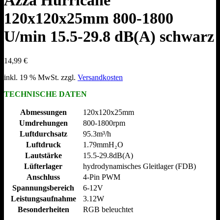
Azza Hurricane
120x120x25mm 800-1800
U/min 15.5-29.8 dB(A) schwarz
14,99
€
inkl. 19 % MwSt.
zzgl.
Versandkosten
TECHNISCHE DATEN
Abmessungen
120x120x25mm
Umdrehungen
800-1800rpm
Luftdurchsatz
95.3m³/​h
Luftdruck
1.79mmH₂O
Lautstärke
15.5-29.8dB(A)
Lüfterlager
hydrodynamisches Gleitlager (FDB)
Anschluss
4-Pin PWM
Spannungsbereich
6-12V
Leistungsaufnahme
3.12W
Besonderheiten
RGB beleuchtet