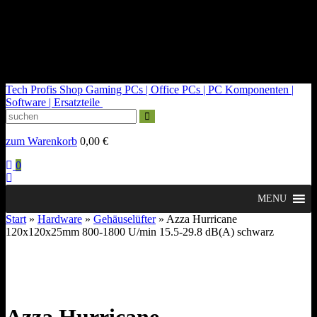
kontakt@tech-profis.de | Mo-Fr 09-18 Uhr
Kostenloser Versand ab 150€
14 Tage Widerrufsrecht
Tech Profis Shop
Gaming PCs | Office PCs | PC Komponenten |
Software | Ersatzteile
zum Warenkorb
0,00
€
0
MENU
Start
»
Hardware
»
Gehäuselüfter
» Azza Hurricane
120x120x25mm 800-1800 U/min 15.5-29.8 dB(A) schwarz