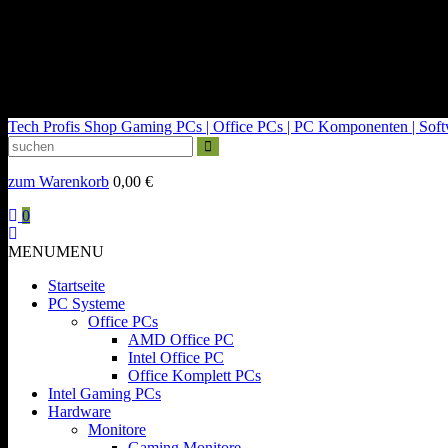
kontakt@tech-profis.de | Mo-Fr 09-18 Uhr
Kostenloser Versand ab 150€
14 Tage Widerrufsrecht
Tech Profis Shop
Gaming PCs | Office PCs | PC Komponenten | Softwa
zum Warenkorb
0,00
€
0
MENU
MENU
Startseite
PC Systeme
Office PCs
AMD Office PC
Intel Office PC
Office Komplett PCs
Intel Gaming PCs
Hardware
Monitore
Gaming Monitore