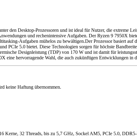
er den Desktop-Prozessoren und ist ideal für Nutzer, die extreme Leis
 Anwendungen und rechenintensive Aufgaben. Der Ryzen 9 7950X biete
ltitasking-Aufgaben mühelos zu bewältigen.Der Prozessor basiert au
und PCIe 5.0 bietet. Diese Technologien sorgen für höchste Bandbrei
ermische Designleistung (TDP) von 170 W und ist damit für leistungss
0X eine hervorragende Wahl, die auch zukünftigen Entwicklungen in de
 wird keine Haftung übernommen.
16 Kerne, 32 Threads, bis zu 5,7 GHz, Sockel AM5, PCIe 5.0, DDR5-