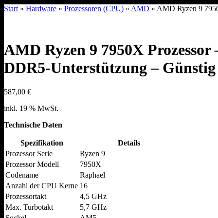
Start
»
Hardware
»
Prozessoren (CPU)
»
AMD
» AMD Ryzen 9 7950X 
AMD Ryzen 9 7950X Prozessor – 
DDR5-Unterstützung – Günstig
587,00
€
inkl. 19 % MwSt.
Technische Daten
Spezifikation
Details
Prozessor Serie
Ryzen 9
Prozessor Modell
7950X
Codename
Raphael
Anzahl der CPU Kerne
16
Prozessortakt
4,5 GHz
Max. Turbotakt
5,7 GHz
Sockel
AM5