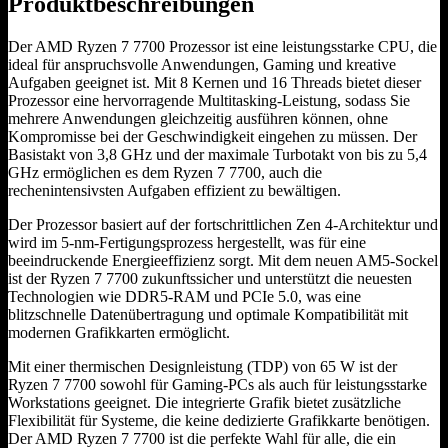
Produktbeschreibungen
Der AMD Ryzen 7 7700 Prozessor ist eine leistungsstarke CPU, die
ideal für anspruchsvolle Anwendungen, Gaming und kreative
Aufgaben geeignet ist. Mit 8 Kernen und 16 Threads bietet dieser
Prozessor eine hervorragende Multitasking-Leistung, sodass Sie
mehrere Anwendungen gleichzeitig ausführen können, ohne
Kompromisse bei der Geschwindigkeit eingehen zu müssen. Der
Basistakt von 3,8 GHz und der maximale Turbotakt von bis zu 5,4
GHz ermöglichen es dem Ryzen 7 7700, auch die
rechenintensivsten Aufgaben effizient zu bewältigen.
Der Prozessor basiert auf der fortschrittlichen Zen 4-Architektur und
wird im 5-nm-Fertigungsprozess hergestellt, was für eine
beeindruckende Energieeffizienz sorgt. Mit dem neuen AM5-Sockel
ist der Ryzen 7 7700 zukunftssicher und unterstützt die neuesten
Technologien wie DDR5-RAM und PCIe 5.0, was eine
blitzschnelle Datenübertragung und optimale Kompatibilität mit
modernen Grafikkarten ermöglicht.
Mit einer thermischen Designleistung (TDP) von 65 W ist der
Ryzen 7 7700 sowohl für Gaming-PCs als auch für leistungsstarke
Workstations geeignet. Die integrierte Grafik bietet zusätzliche
Flexibilität für Systeme, die keine dedizierte Grafikkarte benötigen.
Der AMD Ryzen 7 7700 ist die perfekte Wahl für alle, die ein