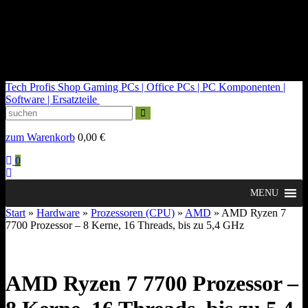
kontakt@tech-profis.de | Mo-Fr 09-18 Uhr
Kostenloser Versand ab 150€
14 Tage Widerrufsrecht
Tech Profis Shop
Gaming PCs | Office PCs | PC Komponenten |
Software | Ersatzteile
zum Warenkorb
0,00
€
0
MENU
Start
»
Hardware
»
Prozessoren (CPU)
»
AMD
» AMD Ryzen 7
7700 Prozessor – 8 Kerne, 16 Threads, bis zu 5,4 GHz
AMD Ryzen 7 7700 Prozessor –