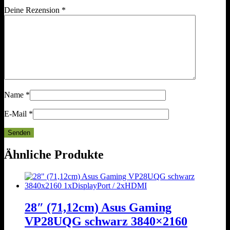
Deine Rezension
*
Name
*
E-Mail
*
Ähnliche Produkte
28″ (71,12cm) Asus Gaming
VP28UQG schwarz 3840×2160