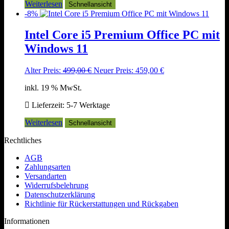
Weiterlesen
Schnellansicht
-8%
Intel Core i5 Premium Office PC mit
Windows 11
Ursprünglicher
Aktueller
Alter Preis:
499,00
€
Neuer Preis:
459,00
€
Preis
Preis
inkl. 19 % MwSt.
war:
ist:
499,00 €
459,00 €.
Lieferzeit:
5-7 Werktage
Weiterlesen
Schnellansicht
Rechtliches
AGB
Zahlungsarten
Versandarten
Widerrufsbelehrung
Datenschutzerklärung
Richtlinie für Rückerstattungen und Rückgaben
Informationen