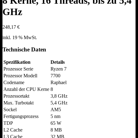
8 Kerne, 16 Threads, bis zu 5,4
GHz
248,17
€
inkl. 19 % MwSt.
Technische Daten
Spezifikation
Details
Prozessor Serie
Ryzen 7
Prozessor Modell
7700
Codename
Raphael
Anzahl der CPU Kerne
8
Prozessortakt
3,8 GHz
Max. Turbotakt
5,4 GHz
Sockel
AM5
Fertigungsprozess
5 nm
TDP
65 W
L2 Cache
8 MB
L3 Cache
32 MB