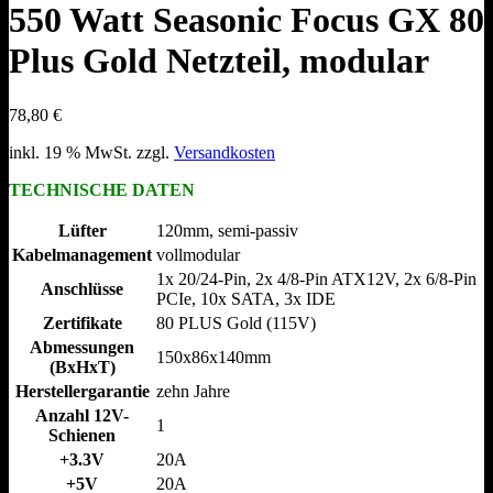
550 Watt Seasonic Focus GX 80
Plus Gold Netzteil, modular
78,80
€
inkl. 19 % MwSt.
zzgl.
Versandkosten
TECHNISCHE DATEN
Lüfter
120mm, semi-passiv
Kabelmanagement
vollmodular
1x 20/​24-Pin, 2x 4/​8-Pin ATX12V, 2x 6/​8-Pin
Anschlüsse
PCIe, 10x SATA, 3x IDE
Zertifikate
80 PLUS Gold (115V)
Abmessungen
150x86x140mm
(BxHxT)
Herstellergarantie
zehn Jahre
Anzahl 12V-
1
Schienen
+3.3V
20A
+5V
20A