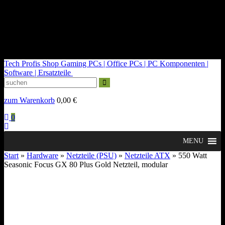
kontakt@tech-profis.de | Mo-Fr 09-18 Uhr
Kostenloser Versand ab 150€
14 Tage Widerrufsrecht
Tech Profis Shop
Gaming PCs | Office PCs | PC Komponenten |
Software | Ersatzteile
zum Warenkorb
0,00
€
0
MENU
Start
»
Hardware
»
Netzteile (PSU)
»
Netzteile ATX
» 550 Watt
Seasonic Focus GX 80 Plus Gold Netzteil, modular