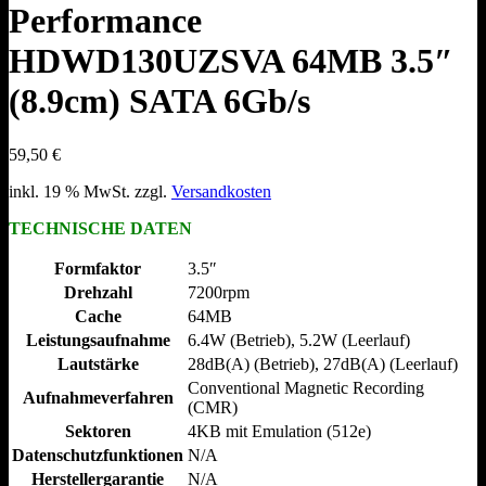
Performance
HDWD130UZSVA 64MB 3.5″
(8.9cm) SATA 6Gb/s
59,50
€
inkl. 19 % MwSt.
zzgl.
Versandkosten
TECHNISCHE DATEN
Formfaktor
3.5″
Drehzahl
7200rpm
Cache
64MB
Leistungsaufnahme
6.4W (Betrieb), 5.2W (Leerlauf)
Lautstärke
28dB(A) (Betrieb), 27dB(A) (Leerlauf)
Conventional Magnetic Recording
Aufnahmeverfahren
(CMR)
Sektoren
4KB mit Emulation (512e)
Datenschutzfunktionen
N/​A
Herstellergarantie
N/​A