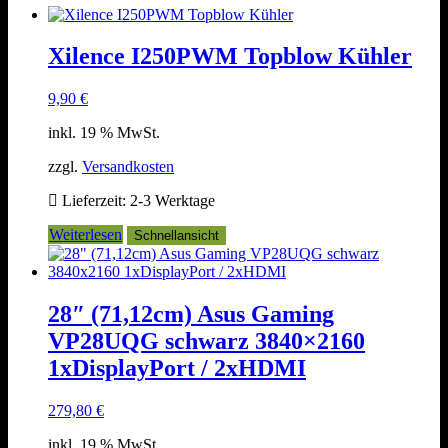
Xilence I250PWM Topblow Kühler
9,90
€
inkl. 19 % MwSt.
zzgl.
Versandkosten
Lieferzeit:
2-3 Werktage
Weiterlesen
Schnellansicht
28″ (71,12cm) Asus Gaming
VP28UQG schwarz 3840×2160
1xDisplayPort / 2xHDMI
279,80
€
inkl. 19 % MwSt.