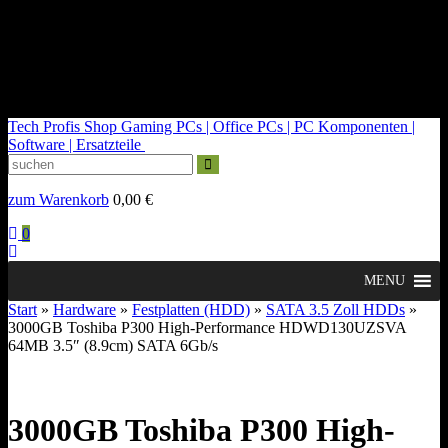
kontakt@tech-profis.de | Mo-Fr 09-18 Uhr
Kostenloser Versand ab 150€
14 Tage Widerrufsrecht
Tech Profis Shop
Gaming PCs | Office PCs | PC Komponenten |
Software | Ersatzteile
zum Warenkorb
0,00
€
0
MENU
Start
»
Hardware
»
Festplatten (HDD)
»
SATA 3.5 Zoll HDDs
»
3000GB Toshiba P300 High-Performance HDWD130UZSVA
64MB 3.5″ (8.9cm) SATA 6Gb/s
3000GB Toshiba P300 High-