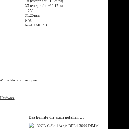
15 (entspricht ~12.50ns)
35 (entspricht ~29.17ns)
1.2V
31.25mm
N/​A
Intel XMP 2.0
r
Wunschliste hinzufügen
Hardware
Das könnte dir auch gefallen …