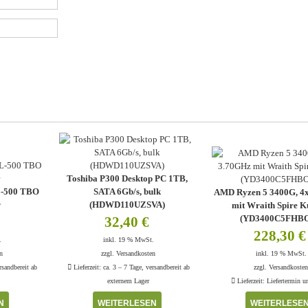
Toshiba P300 Desktop PC 1TB,
SL-500 TBO
SATA 6Gb/s, bulk
AMD Ryzen 5 3400G, 4
r
(HDWD110UZSVA)
mit Wraith Spire K
(YD3400C5FHB
32,40
€
228,30
€
.
inkl. 19 % MwSt.
n
zzgl.
Versandkosten
inkl. 19 % MwSt.
rsandbereit ab
Lieferzeit:
ca. 3 – 7 Tage, versandbereit ab
zzgl.
Versandkoste
externem Lager
Lieferzeit:
Liefertermin u
N
WEITERLESEN
WEITERLESE