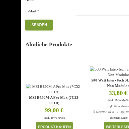
E-Mail
*
Ähnliche Produkte
500 Watt Inter-Tech 
Non-Modula
33,80
€
MSI B450M-A Pro Max (7C52-
inkl. 19 % MwSt
001R)
zzgl.
Versandkoste
99,00
€
Lieferzeit:
ca. 3 – 7 Tage, ve
inkl. 19 % MwSt.
externem Lager
PRODUKT KAUFEN
WEITERLESE