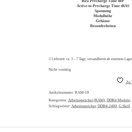
Row Precharge Time tRP
Active-to-Precharge Time tRAS
Spannung
Modulhöhe
Gehäuse
Besonderheiten
Lieferzeit:
ca. 3 – 7 Tage, versandbereit ab externem Lage
Nicht vorrätig
Zu 
Artikelnummer:
RAM-19
Kategorien:
Arbeitsspeicher (RAM)
,
DDR4 Module
,
Schlagwörter:
Arbeitsspeicher
,
DDR4-2400
,
G.Skill