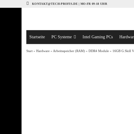
KONTAKT@TECH-PROFIS.DE | MO-FR 09-18 UHR
Startseite
PC Systeme
Intel Gaming PCs
Hardwar
Start
»
Hardware
»
Arbeitsspeicher (RAM)
»
DDR4 Module
» 16GB G.Skill 