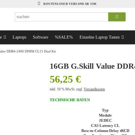
KOSTENLOSER VERSAND AB 150€
e
Laptops
Software
%SALE%
Einzelne Laptop Tasten
Value DDR4-2400 DIMM CL15 Dual Kit
16GB G.Skill Value DD
56,25
€
inkl. 19 % MwSt.
zzgl.
Versandkosten
TECHNISCHE DATEN
Typ
Module
JEDEC
CAS Latency CL
Row-to-Column Delay tRCD