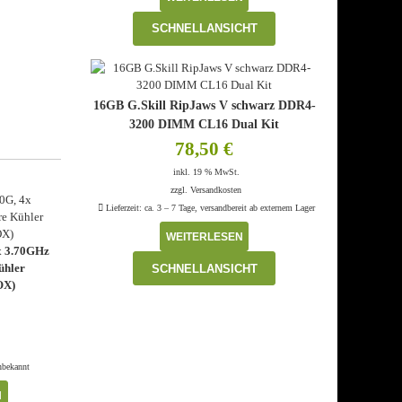
SCHNELLANSICHT
16GB G.Skill RipJaws V schwarz DDR4-
3200 DIMM CL16 Dual Kit
78,50
€
inkl. 19 % MwSt.
zzgl.
Versandkosten
Lieferzeit:
ca. 3 – 7 Tage, versandbereit ab externem Lager
WEITERLESEN
x 3.70GHz
ühler
SCHNELLANSICHT
OX)
n
nbekannt
N