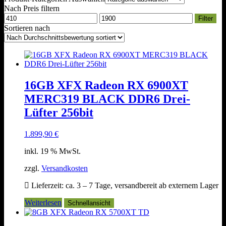
Nach Preis filtern
Min.
Max.
Filter
Preis
Preis
Sortieren nach
16GB XFX Radeon RX 6900XT
MERC319 BLACK DDR6 Drei-
Lüfter 256bit
1.899,90
€
inkl. 19 % MwSt.
zzgl.
Versandkosten
Lieferzeit:
ca. 3 – 7 Tage, versandbereit ab externem Lager
Weiterlesen
Schnellansicht