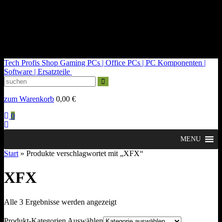
kontakt@tech-profis.de | Mo-Fr 09-18 Uhr
Kostenloser Versand ab 150€
14 Tage Widerrufsrecht
Tech Profis Shop
Gaming PCs | Office PCs | PC Komponenten |
Software | Ersatzteile
zum Warenkorb
0,00
€
0
MENU
Start
» Produkte verschlagwortet mit „XFX“
XFX
Nach
Alle 3 Ergebnisse werden angezeigt
Durchschnittsbewertung
sortiert
Produkt-Kategorien Auswählen