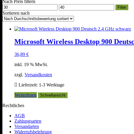
Nach Preis filtern
Min.
Max.
Filter
Preis
Preis
Sortieren nach
Microsoft Wireless Desktop 900 Deuts
36,89
€
inkl. 19 % MwSt.
zzgl.
Versandkosten
Lieferzeit:
1-3 Werktage
Weiterlesen
Schnellansicht
Rechtliches
AGB
Zahlungsarten
Versandarten
Widerrufsbelehrung