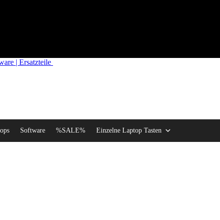
re | Ersatzteile
ops
Software
%SALE%
Einzelne Laptop Tasten