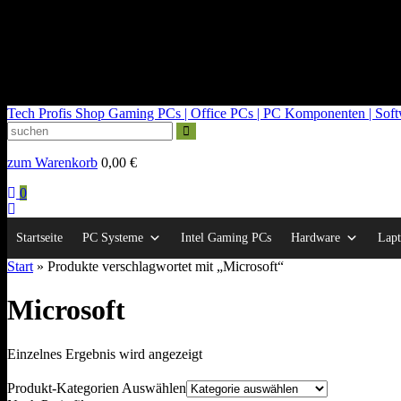
kontakt@tech-profis.de | Mo-Fr 09-18 Uhr
Kostenloser Versand ab 150€
14 Tage Widerrufsrecht
Tech Profis Shop
Gaming PCs | Office PCs | PC Komponenten | Softwa
zum Warenkorb
0,00
€
0
Startseite
PC Systeme
Intel Gaming PCs
Hardware
Lapt
Start
» Produkte verschlagwortet mit „Microsoft“
Microsoft
Einzelnes Ergebnis wird angezeigt
Produkt-Kategorien Auswählen