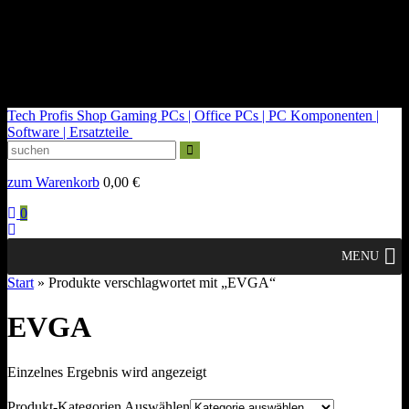
kontakt@tech-profis.de | Mo-Fr 09-18 Uhr
Kostenloser Versand ab 150€
14 Tage Widerrufsrecht
Tech Profis Shop
Gaming PCs | Office PCs | PC Komponenten |
Software | Ersatzteile
zum Warenkorb
0,00
€
0
MENU
Start
» Produkte verschlagwortet mit „EVGA“
EVGA
Einzelnes Ergebnis wird angezeigt
Produkt-Kategorien Auswählen