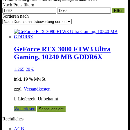
Nach Preis filtern
Min.
Max.
Filter
Preis
Preis
Sortieren nach
GeForce RTX 3080 FTW3 Ultra
Gaming, 10240 MB GDDR6X
1.265,20
€
inkl. 19 % MwSt.
zzgl.
Versandkosten
Lieferzeit:
Unbekannt
Weiterlesen
Schnellansicht
Rechtliches
AGB