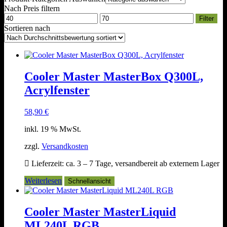
Nach Preis filtern
Min.
Max.
Filter
Preis
Preis
Sortieren nach
Cooler Master MasterBox Q300L,
Acrylfenster
58,90
€
inkl. 19 % MwSt.
zzgl.
Versandkosten
Lieferzeit:
ca. 3 – 7 Tage, versandbereit ab externem Lager
Weiterlesen
Schnellansicht
Cooler Master MasterLiquid
ML240L RGB