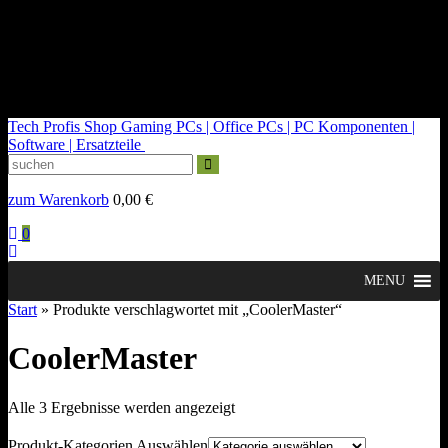
kontakt@tech-profis.de | Mo-Fr 09-18 Uhr
Kostenloser Versand ab 150€
14 Tage Widerrufsrecht
Tech Profis Shop
Gaming PCs | Office PCs | PC Komponenten |
Software | Ersatzteile
zum Warenkorb
0,00
€
0
MENU
Start
» Produkte verschlagwortet mit „CoolerMaster“
CoolerMaster
Nach
Alle 3 Ergebnisse werden angezeigt
Durchschnittsbewertung
sortiert
Produkt-Kategorien Auswählen