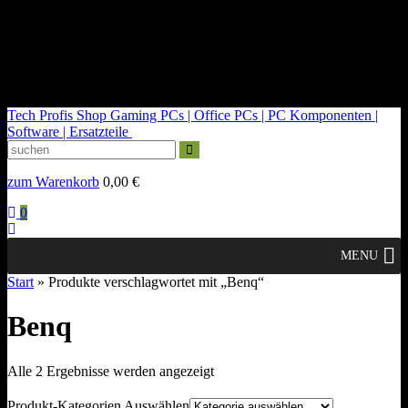
kontakt@tech-profis.de | Mo-Fr 09-18 Uhr
Kostenloser Versand ab 150€
14 Tage Widerrufsrecht
Tech Profis Shop
Gaming PCs | Office PCs | PC Komponenten |
Software | Ersatzteile
zum Warenkorb
0,00
€
0
MENU
Start
» Produkte verschlagwortet mit „Benq“
Benq
Nach
Alle 2 Ergebnisse werden angezeigt
Durchschnittsbewertung
sortiert
Produkt-Kategorien Auswählen