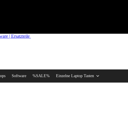
re | Ersatzteile
ops
Software
%SALE%
Einzelne Laptop Tasten