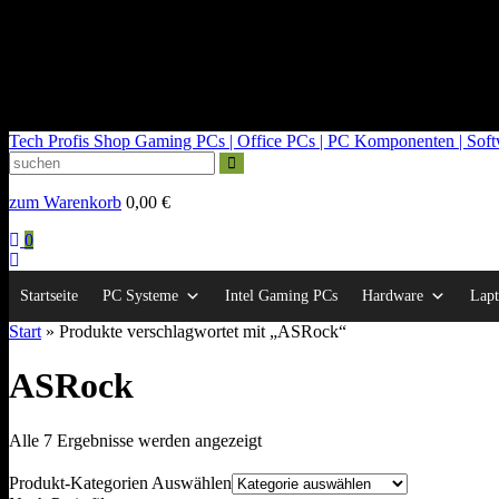
kontakt@tech-profis.de | Mo-Fr 09-18 Uhr
Kostenloser Versand ab 150€
14 Tage Widerrufsrecht
Tech Profis Shop
Gaming PCs | Office PCs | PC Komponenten | Softwa
zum Warenkorb
0,00
€
0
Startseite
PC Systeme
Intel Gaming PCs
Hardware
Lapt
Start
» Produkte verschlagwortet mit „ASRock“
ASRock
Nach
Alle 7 Ergebnisse werden angezeigt
Durchschnittsbewertung
sortiert
Produkt-Kategorien Auswählen