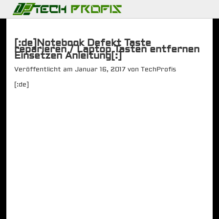
[:de]Notebook Defekt Taste
reparieren / Laptop Tasten entfernen
Einsetzen Anleitung[:]
Veröffentlicht am
Januar 16, 2017
von
TechProfis
[:de]