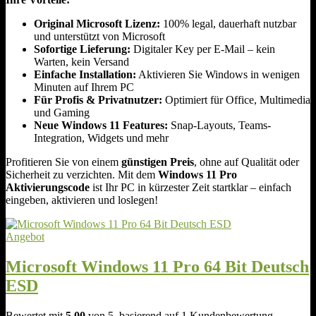
Original Microsoft Lizenz:
100% legal, dauerhaft nutzbar
und unterstützt von Microsoft
Sofortige Lieferung:
Digitaler Key per E-Mail – kein
Warten, kein Versand
Einfache Installation:
Aktivieren Sie Windows in wenigen
Minuten auf Ihrem PC
Für Profis & Privatnutzer:
Optimiert für Office, Multimedia
und Gaming
Neue Windows 11 Features:
Snap-Layouts, Teams-
Integration, Widgets und mehr
Profitieren Sie von einem
günstigen Preis
, ohne auf Qualität oder
Sicherheit zu verzichten. Mit dem
Windows 11 Pro
Aktivierungscode
ist Ihr PC in kürzester Zeit startklar – einfach
eingeben, aktivieren und loslegen!
P
Angebot
r
o
Microsoft Windows 11 Pro 64 Bit Deutsch
d
ESD
u
k
t
Bewertet mit
5.00
von 5, basierend auf
1
Kundenbewertung