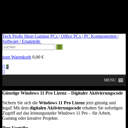
kontakt@tech-profis.de | Mo-Fr 09-18 Uhr
Kostenloser Versand ab 150€
14 Tage Widerrufsrecht
Tech Profis Shop
Gaming PCs | Office PCs | PC Komponenten |
Software | Ersatzteile
zum Warenkorb
0,00
€
0
MENU
Günstige Windows 11 Pro Lizenz – Digitaler Aktivierungscode
Sichern Sie sich die
Windows 11 Pro Lizenz
jetzt günstig und
legal! Mit dem
digitalen Aktivierungscode
erhalten Sie sofortigen
Zugriff auf das leistungsstarke Windows 11 Pro – für Arbeit,
Gaming oder kreative Projekte.
Ihre Vorteile: