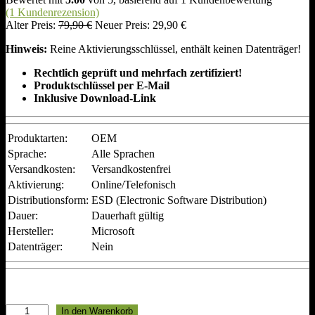
i
(1 Kundenrezension)
m
U
A
Alter Preis:
79,90
€
Neuer Preis:
29,90
€
A
r
k
n
Hinweis:
Reine Aktivierungsschlüssel, enthält keinen Datenträger!
s
t
g
p
u
e
Rechtlich geprüft und mehrfach zertifiziert!
r
e
b
Produktschlüssel per E-Mail
ü
l
o
Inklusive Download-Link
n
l
t
g
e
l
r
Produktarten:
OEM
i
P
c
r
Sprache:
Alle Sprachen
h
e
Versandkosten:
Versandkostenfrei
e
i
Aktivierung:
Online/Telefonisch
r
s
Distributionsform:
ESD (Electronic Software Distribution)
P
i
r
s
Dauer:
Dauerhaft gültig
e
t
Hersteller:
Microsoft
i
:
Datenträger:
Nein
s
2
w
9
a
,
r
9
:
0
M
In den Warenkorb