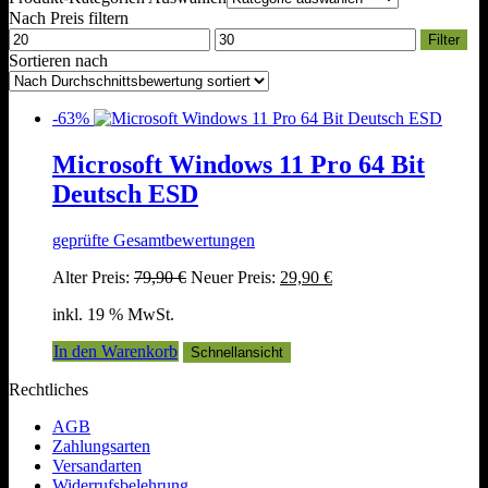
Nach Preis filtern
Min.
Max.
Filter
Preis
Preis
Sortieren nach
-63%
Microsoft Windows 11 Pro 64 Bit
Deutsch ESD
geprüfte Gesamtbewertungen
Ursprünglicher
Aktueller
Alter Preis:
79,90
€
Neuer Preis:
29,90
€
Preis
Preis
inkl. 19 % MwSt.
war:
ist:
79,90 €
29,90 €.
In den Warenkorb
Schnellansicht
Rechtliches
AGB
Zahlungsarten
Versandarten
Widerrufsbelehrung