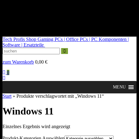
kontakt@tech-profis.de | Mo-Fr 09-18 Uhr
Kostenloser Versand ab 150€
14 Tage Widerrufsrecht
Tech Profis Shop
Gaming PCs | Office PCs | PC Komponenten |
Software | Ersatzteile
zum Warenkorb
0,00
€
0
MENU
Start
» Produkte verschlagwortet mit „Windows 11“
Windows 11
Einzelnes Ergebnis wird angezeigt
Produkt-Kategorien Auswählen