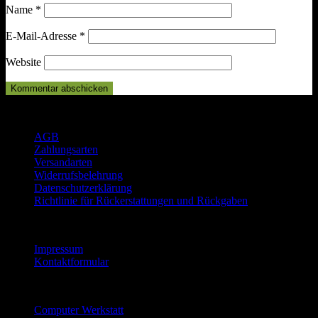
Name
*
E-Mail-Adresse
*
Website
Rechtliches
AGB
Zahlungsarten
Versandarten
Widerrufsbelehrung
Datenschutzerklärung
Richtlinie für Rückerstattungen und Rückgaben
Informationen
Impressum
Kontaktformular
Reparatur Service
Computer Werkstatt