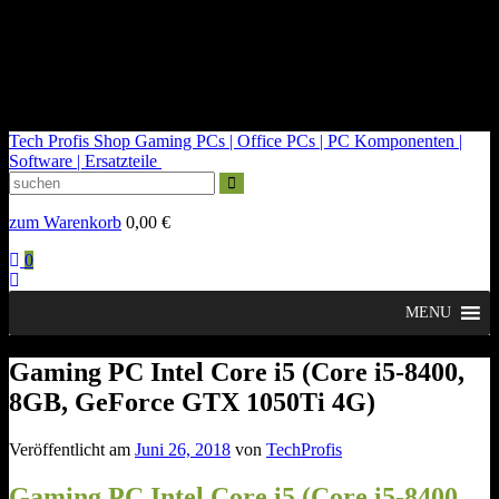
kontakt@tech-profis.de | Mo-Fr 09-18 Uhr
Kostenloser Versand ab 150€
14 Tage Widerrufsrecht
Tech Profis Shop
Gaming PCs | Office PCs | PC Komponenten |
Software | Ersatzteile
zum Warenkorb
0,00
€
0
MENU
Gaming PC Intel Core i5 (Core i5-8400,
8GB, GeForce GTX 1050Ti 4G)
Veröffentlicht am
Juni 26, 2018
von
TechProfis
Gaming PC Intel Core i5 (Core i5-8400,