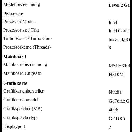
Modellbezeichnung
Level 2 Ga
Prozessor
Prozessor Modell
Intel
Prozessortyp / Takt
Intel Core i
Turbo Boost / Turbo Core
bis zu 4,0G
Prozessorkerne (Threads)
6
Mainboard
Mainboardbezeichnung
MSI H310
Mainboard Chipsatz
H310M
Grafikkarte
Grafikkartenhersteller
Nvidia
Grafikkartenmodell
GeForce G
Grafikspeicher (MB)
4096
Grafikspeichertyp
GDDR5
Displayport
2