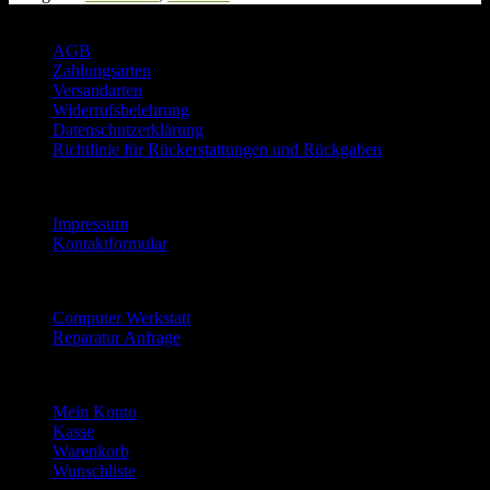
9
€
c
Rechtliches
,
.
r
9
o
AGB
0
s
Zahlungsarten
o
Versandarten
€
f
Widerrufsbelehrung
t
Datenschutzerklärung
W
Richtlinie für Rückerstattungen und Rückgaben
i
Informationen
n
d
Impressum
o
Kontaktformular
w
s
Reparatur Service
1
1
Computer Werkstatt
H
Reparatur Anfrage
o
m
Mein Konto
e
6
Mein Konto
4
Kasse
B
Warenkorb
i
Wunschliste
t