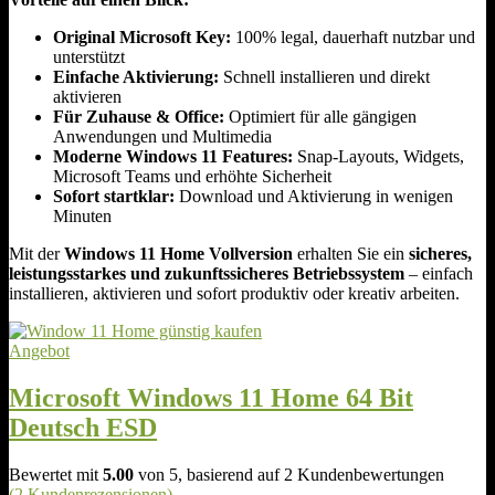
Original Microsoft Key:
100% legal, dauerhaft nutzbar und
unterstützt
Einfache Aktivierung:
Schnell installieren und direkt
aktivieren
Für Zuhause & Office:
Optimiert für alle gängigen
Anwendungen und Multimedia
Moderne Windows 11 Features:
Snap-Layouts, Widgets,
Microsoft Teams und erhöhte Sicherheit
Sofort startklar:
Download und Aktivierung in wenigen
Minuten
Mit der
Windows 11 Home Vollversion
erhalten Sie ein
sicheres,
leistungsstarkes und zukunftssicheres Betriebssystem
– einfach
installieren, aktivieren und sofort produktiv oder kreativ arbeiten.
P
Angebot
r
o
Microsoft Windows 11 Home 64 Bit
d
Deutsch ESD
u
k
t
Bewertet mit
5.00
von 5, basierend auf
2
Kundenbewertungen
i
(2 Kundenrezensionen)