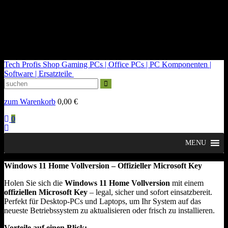
kontakt@tech-profis.de | Mo-Fr 09-18 Uhr
Kostenloser Versand ab 150€
14 Tage Widerrufsrecht
Tech Profis Shop
Gaming PCs | Office PCs | PC Komponenten |
Software | Ersatzteile
zum Warenkorb
0,00
€
0
MENU
Windows 11 Home Vollversion – Offizieller Microsoft Key
Holen Sie sich die
Windows 11 Home Vollversion
mit einem
offiziellen Microsoft Key
– legal, sicher und sofort einsatzbereit.
Perfekt für Desktop-PCs und Laptops, um Ihr System auf das
neueste Betriebssystem zu aktualisieren oder frisch zu installieren.
Vorteile auf einen Blick: