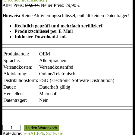
m
U
A
Alter Preis:
59,90
€
Neuer Preis:
29,90
€
A
r
k
n
Hinweis:
Reine Aktivierungsschlüssel, enthält keinen Datenträger!
s
t
g
p
u
e
Rechtlich geprüft und mehrfach zertifiziert!
r
e
b
Produktschlüssel per E-Mail
ü
l
o
Inklusive Download-Link
n
l
t
g
e
l
r
Produktarten:
OEM
i
P
c
r
Sprache:
Alle Sprachen
h
e
Versandkosten:
Versandkostenfrei
e
i
Aktivierung:
Online/Telefonisch
r
s
Distributionsform:
ESD (Electronic Software Distribution)
P
i
r
s
Dauer:
Dauerhaft gültig
e
t
Hersteller:
Microsoft
i
:
Datenträger:
Nein
s
2
w
9
a
,
r
9
:
0
M
In den Warenkorb
5
i
Kategorie:
%SALE%
, 
Software