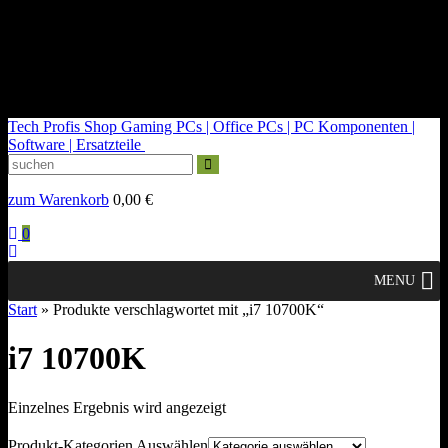
kontakt@tech-profis.de | Mo-Fr 09-18 Uhr
Kostenloser Versand ab 150€
14 Tage Widerrufsrecht
Tech Profis Shop
Gaming PCs | Office PCs | PC Komponenten |
Software | Ersatzteile
zum Warenkorb
0,00
€
0
MENU
Start
» Produkte verschlagwortet mit „i7 10700K“
i7 10700K
Einzelnes Ergebnis wird angezeigt
Produkt-Kategorien Auswählen