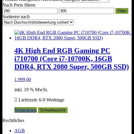
Nach Preis filtern
Min.
Max.
Filter
Preis
Preis
Sortieren nach
4K High End RGB Gaming PC
i710700 (Core i7-10700K, 16GB
DDR4, RTX 2080 Super, 500GB SSD)
1.999,00
inkl. 19 % MwSt.
Lieferzeit:
6-9 Werktage
Weiterlesen
Schnellansicht
Rechtliches
AGB