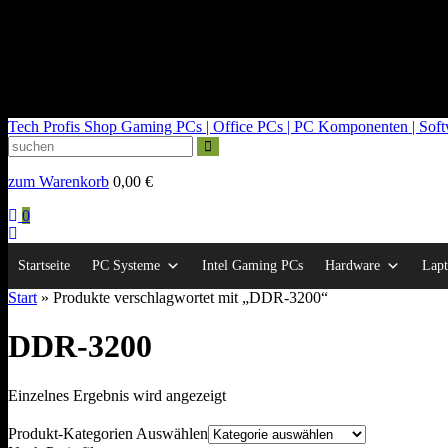
kontakt@tech-profis.de | Mo-Fr 09-18 Uhr
Kostenloser Versand ab 150€
14 Tage Widerrufsrecht
Tech Profis Shop
Gaming PCs | Office PCs | PC Komponenten | Softwa
zum Warenkorb
0,00
€
0
Startseite
PC Systeme
Intel Gaming PCs
Hardware
Lapt
Start
» Produkte verschlagwortet mit „DDR-3200“
DDR-3200
Einzelnes Ergebnis wird angezeigt
Produkt-Kategorien Auswählen