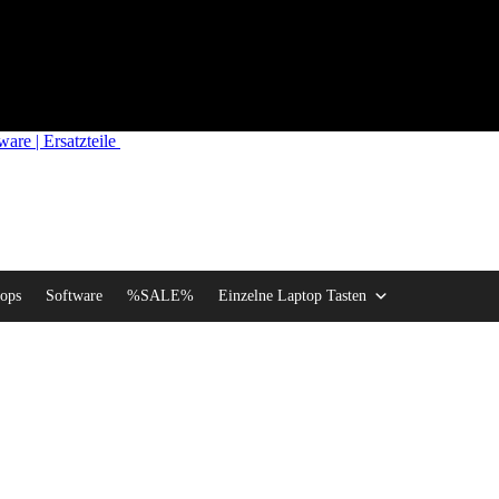
re | Ersatzteile
ops
Software
%SALE%
Einzelne Laptop Tasten