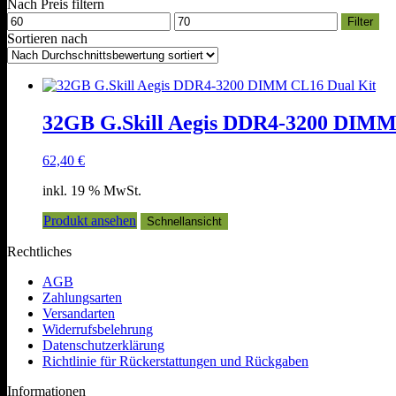
Nach Preis filtern
Min.
Max.
Filter
Preis
Preis
Sortieren nach
32GB G.Skill Aegis DDR4-3200 DIMM
62,40
€
inkl. 19 % MwSt.
Produkt ansehen
Schnellansicht
Rechtliches
AGB
Zahlungsarten
Versandarten
Widerrufsbelehrung
Datenschutzerklärung
Richtlinie für Rückerstattungen und Rückgaben
Informationen