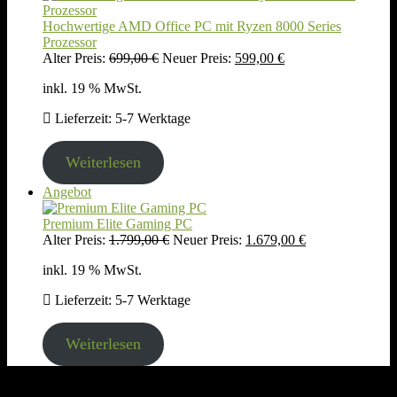
Angebot
Hochwertige AMD Office PC mit Ryzen 8000 Series
Prozessor
Ursprünglicher
Aktueller
Alter Preis:
699,00
€
Neuer Preis:
599,00
€
Preis
Preis
inkl. 19 % MwSt.
war:
ist:
699,00 €
599,00 €.
Lieferzeit:
5-7 Werktage
Weiterlesen
Produkt
Angebot
im
Angebot
Premium Elite Gaming PC
Ursprünglicher
Aktueller
Alter Preis:
1.799,00
€
Neuer Preis:
1.679,00
€
Preis
Preis
inkl. 19 % MwSt.
war:
ist:
1.799,00 €
1.679,00 €.
Lieferzeit:
5-7 Werktage
Weiterlesen
Rechtliches