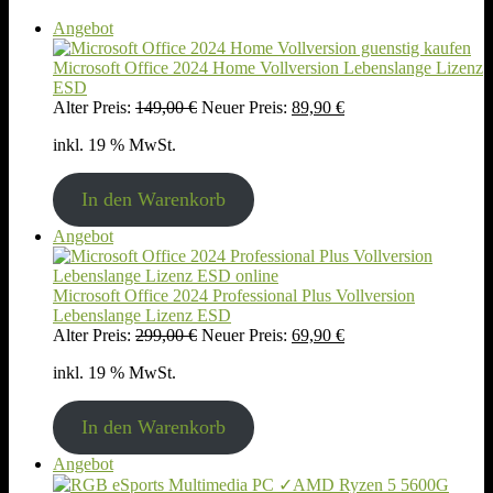
Produkt
Angebot
im
Angebot
Microsoft Office 2024 Home Vollversion Lebenslange Lizenz
ESD
Ursprünglicher
Aktueller
Alter Preis:
149,00
€
Neuer Preis:
89,90
€
Preis
Preis
inkl. 19 % MwSt.
war:
ist:
149,00 €
89,90 €.
In den Warenkorb
Produkt
Angebot
im
Angebot
Microsoft Office 2024 Professional Plus Vollversion
Lebenslange Lizenz ESD
Ursprünglicher
Aktueller
Alter Preis:
299,00
€
Neuer Preis:
69,90
€
Preis
Preis
inkl. 19 % MwSt.
war:
ist:
299,00 €
69,90 €.
In den Warenkorb
Produkt
Angebot
im