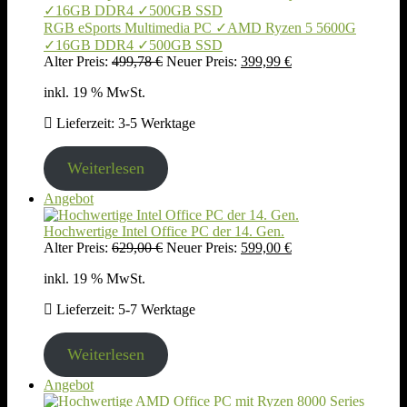
Angebot
RGB eSports Multimedia PC ✓AMD Ryzen 5 5600G
✓16GB DDR4 ✓500GB SSD
Ursprünglicher
Aktueller
Alter Preis:
499,78
€
Neuer Preis:
399,99
€
Preis
Preis
inkl. 19 % MwSt.
war:
ist:
499,78 €
399,99 €.
Lieferzeit:
3-5 Werktage
Weiterlesen
Produkt
Angebot
im
Angebot
Hochwertige Intel Office PC der 14. Gen.
Ursprünglicher
Aktueller
Alter Preis:
629,00
€
Neuer Preis:
599,00
€
Preis
Preis
inkl. 19 % MwSt.
war:
ist:
629,00 €
599,00 €.
Lieferzeit:
5-7 Werktage
Weiterlesen
Produkt
Angebot
im