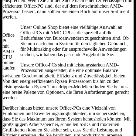
entsprechen. Wenn Sie auf der Suche nach einem zuverlässigen und
effizienten Office-PC sind, der auf dem fortschrittlichen AMD-
Prozessor basiert, dann sollten Sie einen Blick auf unser Sortiment
werfen.
Unser Online-Shop bietet eine vielfältige Auswahl an
Office-PCs mit AMD CPUs, die speziell auf die
Office
Bedürfnisse von Büroanwendern zugeschnitten sind. Ob
PC
Sie nun nach einem System für den täglichen Gebrauch,
mit
für Multitasking oder für anspruchsvolle Anwendungen
AMD
suchen, wir haben das passende Angebot für Sie.
CPU
online
Unsere Office-PCs sind mit leistungsstarken AMD-
kaufen
Prozessoren ausgestattet, die eine optimale Balance
zwischen Geschwindigkeit, Effizienz und Zuverlässigkeit bieten.
Von den energieeffizienten Ryzen-Prozessoren bis hin zu den
leistungsstarken Ryzen Threadripper-Modellen finden Sie bei uns
eine breite Palette von Optionen, die Ihren Anforderungen gerecht
werden.
Darüber hinaus bieten unsere Office-PCs eine Vielzahl von
Funktionen und Erweiterungsmöglichkeiten, um sicherzustellen,
dass Sie das Maximum aus Ihrem System herausholen können. Mit
großzügigem Arbeitsspeicher, schnellen SSDs und modernen
Grafikkarten können Sie sicher sein, dass Sie die Leistung und
Effizienz erhalten, die Sie benötigen, um produktiv zu arbeiten.