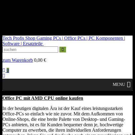
kontakt@tech-profis.de | Mo-Fr 09-18 Uhr
Kostenloser Versand ab 150€
14 Tage Widerrufsrecht
Tech Profis Shop
Gaming PCs | Office PCs | PC Komponenten |
Software | Ersatzteile
zum Warenkorb
0,00
€
0
MENU
Office PC mit AMD CPU online kaufen
In der heutigen digitalen Ära ist der Kauf eines leistungsstarken
Office-PCs so einfach wie nie zuvor. Mit dem Aufkommen von
Online-Shops, die eine breite Palette von Desktop- und Gaming-
PCs anbieten, ist es für Kunden bequemer denn je, hochwertige
Computer zu erwerben, die ihren individuellen Anforderungen