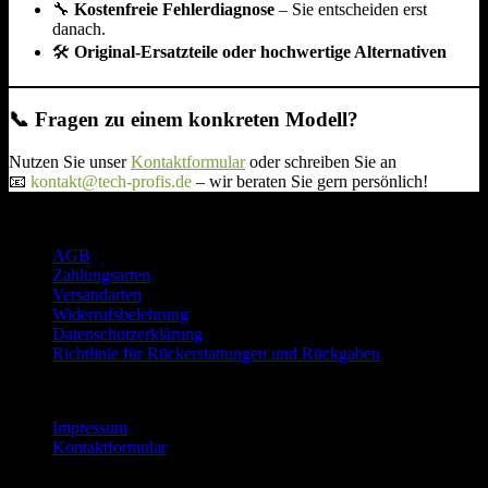
🔧
Kostenfreie Fehlerdiagnose
– Sie entscheiden erst
danach.
🛠️
Original-Ersatzteile oder hochwertige Alternativen
📞 Fragen zu einem konkreten Modell?
Nutzen Sie unser
Kontaktformular
oder schreiben Sie an
📧
kontakt@tech-profis.de
– wir beraten Sie gern persönlich!
Rechtliches
AGB
Zahlungsarten
Versandarten
Widerrufsbelehrung
Datenschutzerklärung
Richtlinie für Rückerstattungen und Rückgaben
Informationen
Impressum
Kontaktformular
Reparatur Service