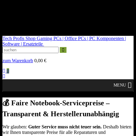
kontakt@tech-profis.de | Mo-Fr 09-18 Uhr
Kostenloser Versand ab 150€
14 Tage Widerrufsrecht
Tech Profis Shop
Gaming PCs | Office PCs | PC Komponenten |
Software | Ersatzteile
zum Warenkorb
0,00
€
0
MENU
💰 Faire Notebook-Servicepreise –
Transparent & Herstellerunabhängig
Wir glauben:
Guter Service muss nicht teuer sein.
Deshalb bieten
wir Ihnen transparente Preise für alle Reparaturen und