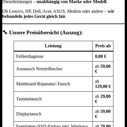
Dienstleistungen –
unabhängig von Marke oder Modell
.
Ob Lenovo, HP, Dell, Acer, ASUS, Medion oder andere –
wir
behandeln jedes Gerät gleich fair
.
🔧 Unsere Preisübersicht (Auszug):
Leistung
Preis ab
Fehlerdiagnose
0,00 €
ab
59,00
Austausch Netzteilbuchse
€
ab
Mainboard-Reparatur/-Tausch
129,00 €
ab
29,00
Tastaturtausch
€
ab
59,00
Displaytausch
€
Festplatten-/SSD-Einbau inkl. Windows
ab
79,00