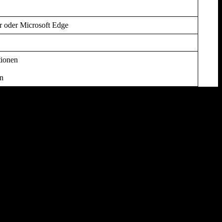
er oder Microsoft Edge
tionen
en