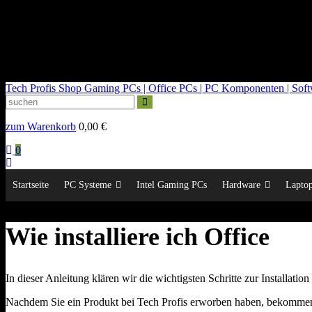
kontakt@tech-profis.de | Mo-Fr 09-18 Uhr
Kostenloser Versand ab 150€
14 Tage Widerrufsrecht
Tech Profis Shop
Gaming PCs | Office PCs | PC Komponenten | Softwa
zum Warenkorb
0,00
€
0
Startseite
PC Systeme
Intel Gaming PCs
Hardware
Lapto
Wie installiere ich Office
In dieser Anleitung klären wir die wichtigsten Schritte zur Installati
Nachdem Sie ein Produkt bei Tech Profis erworben haben, bekommen S