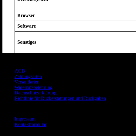
Browser
Software
Sonstiges
Rechtliches
AGB
Zahlungsarten
Versandarten
Widerrufsbelehrung
Datenschutzerklärung
Richtlinie für Rückerstattungen und Rückgaben
Informationen
Impressum
Kontaktformular
Reparatur Service